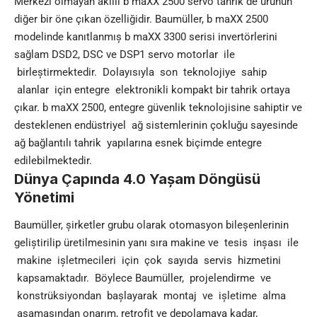
Merkezi olmayan akıllı b maXX 2500 servo tahrik de ürünün
diğer bir öne çıkan özelliğidir. Baumüller, b maXX 2500
modelinde kanıtlanmıș b maXX 3300 serisi invertörlerini
sağlam DSD2, DSC ve DSP1 servo motorlar ile
birleștirmektedir. Dolayısıyla son teknolojiye sahip
alanlar için entegre elektronikli kompakt bir tahrik ortaya
çıkar. b maXX 2500, entegre güvenlik teknolojisine sahiptir ve
desteklenen endüstriyel ağ sistemlerinin çokluğu sayesinde
ağ bağlantılı tahrik yapılarına esnek biçimde entegre
edilebilmektedir.
Dünya Çapında 4.0 Yașam Döngüsü
Yönetimi
Baumüller, șirketler grubu olarak otomasyon bileșenlerinin
geliștirilip üretilmesinin yanı sıra makine ve tesis inșası ile
makine ișletmecileri için çok sayıda servis hizmetini
kapsamaktadır. Böylece Baumüller, projelendirme ve
konstrüksiyondan bașlayarak montaj ve ișletime alma
așamasından onarım, retrofit ve depolamaya kadar,