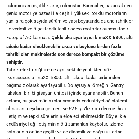
bakımından çeșitlilik artıșı olmuștur. Baumüller, pazardaki en
geniș motor yelpazesi ile çeșitli yüksek torklu motorların
yanı sıra çok sayıda sürüm ve yapı boyutunda da ana tahrikler
ile verimli ve ölçeklendirilebilir servo motorlar sunmaktadır.
Fotopraf AÇıkalması:
Çoklu aks ayarlayıcı b maXX 5800, altı
adede kadar ölçeklenebilir aksa ve böylece birden fazla
tahriki olan makinelerde son derece kompakt bir çözüme
sahiptir.
Tahrik elektroniğinde de aynı șekilde yenilikler söz
konusudur. b maXX 5800, altı aksa kadar birbirinden
bağımsız olarak ayarlayabilir. Dolayısıyla örneğin Gantry
aksları bir bilgisayar ünitesi içinde ayarlanabilir. Bunun
anlamı, bu çözümün akslar arasında endüstriyel ağ sistemi
olmadan meydana gelmesi ve 62,5 µs’lik son derece hızlı
iletișim ve tepki sürelerinin elde edilebilmesidir. Böylelikle
endüstriyel ağ iletișiminin ölü zamanları kaybolur, izleme
hatalarının önüne geçilir ve de dinamik ve doğruluk artar.