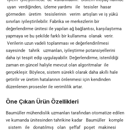
uyarı verdiğinden, izleme yardımı ile tesisler hasar
görmeden üretim tesislerinin verim artıșları ve iș yükü
sınırları iyileștirilebilir. Fabrika ve merkezlerin bir
değerlendirme ünitesi ile yapılan ağ bağlantısı, karșılaștırma
yapmaya ve bu șekilde farklı bir kullanıma olanak verir.
Verilerin uzun vadeli toplanması ve değerlendirilmesi
sayesinde tahrik uzmanları, iyileștirme potansiyellerini
daha iyi tespit edip uygulayabilir. Değerlendirme, istenildiği
zaman en güncel haliyle mevcut olan algoritmalar ile
gerçekleșir. Böylece, sistem sürekli olarak daha akıllı hale
getirilir ve üretim hatalarının önlenmesi için kendinden
düzenlenen prosesler ile verimlilik artar.
Öne Çıkan Ürün Özellikleri
Baumüller mühendislik uzmanları tarafından otomatize edilen
ve kumanda ünitesinden tahrikine kadar Baumüller komple
sistem ile donatılmıș olan șeffaf poșet makinesi