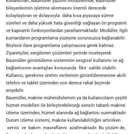
kullanıcıları, Baumüller yazılım modüllerinde, Baumüller
bileșenlerinin ișletime alınmasını önemli derecede
kolaylaștıran ve dolayısıyla daha kısa piyasaya sürme
süreleri ve daha yüksek hata güvenliği sağlayan ön programlı
ve kapsamlı fonksiyonlardan yararlanmaktadır. Modüller, ilgili
kumandanın programlama yüzeyine sorunsuzca bağlanabilir.
Böylece ilave programlama çalıșmasına gerek kalmaz.
Ziyaretçiler, sergilenen çözümleri yerinde inceleyerek
Baumüller görüntüleme sisteminin sezgisel kullanımı ve ağ
bağlantısının avantajları konusunda fikir sahibi olabilir.
Kullanıcı, gerekirse üretim verilerinin görüntülenmesine akıllı
telefon ve tablet üzerinden son derece rahat biçimde
erișebilir.
Baumüller, makine mühendislerinin ya da kullanıcıların çeșitli
hizmet modelleri ile birleștirebileceği sensör tabanlı makine
izleme üzerinden, hizmet alanında ağ bağlantısı sunmaktadır.
Durum izleme sistemi, makine kullanılabilirliğini artırırken
servis ve bakım masraflarını azaltmaktadır. Bu çözüm de,