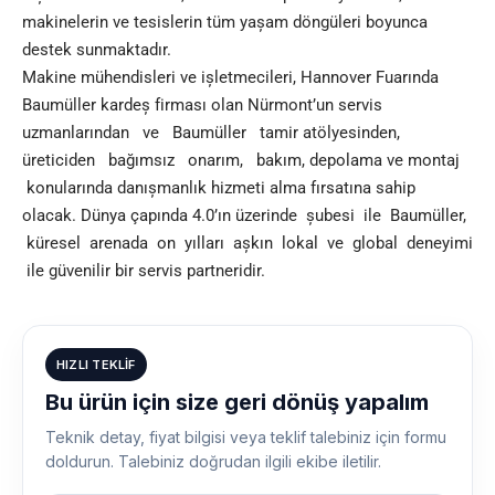
makinelerin ve tesislerin tüm yașam döngüleri boyunca
destek sunmaktadır.
Makine mühendisleri ve ișletmecileri, Hannover Fuarında
Baumüller kardeș firması olan Nürmont’un servis
uzmanlarından ve Baumüller tamir atölyesinden,
üreticiden bağımsız onarım, bakım, depolama ve montaj
konularında danıșmanlık hizmeti alma fırsatına sahip
olacak. Dünya çapında 4.0’ın üzerinde șubesi ile Baumüller,
küresel arenada on yılları așkın lokal ve global deneyimi
ile güvenilir bir servis partneridir.
HIZLI TEKLIF
Bu ürün için size geri dönüş yapalım
Teknik detay, fiyat bilgisi veya teklif talebiniz için formu
doldurun. Talebiniz doğrudan ilgili ekibe iletilir.