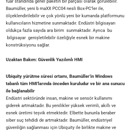
fuar standında genel paketin bir parçası olarak görülebilir.
Baumüller, yeni b maXX PCC04 nesli Box-PC’ler ile,
ölçeklendirilebilir ve çok yönlü yeni bir kumanda platformunu
kullanıcıların hizmetine sunmaktadır. Endüstri bilgisayarı
oldukça fazla sayıda ara birim sunmaktadır. Ayrıca bu
bilgisayar genișletilebilir özeliğiyle esnek bir makine
konstrüksiyonu sağlar.
Uzaktan Bakım: Güvenlik Yazılımlı HMI
Ubiquity yürütme süresi ortamı, Baumüller’in Windows
tabanlı tüm HMI’larında önceden kuruludur ve bir ana sunucu
ile bağlanabilir
Endüstri sektöründe insan, makine ve sensör kullanımı
giderek artmaktadır. Bu yenilikler yüksek verimli, akıllı ve
esnek üretimi teșvik etmektedir. Elbette bununla beraber
siber suç tehdidi de artmaktadır. Baumüller, endüstriyel
güvenliğin sağlanması için Ubiquity ile birlikte makine ve