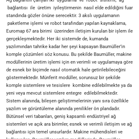
bağlantısı ile üretim iyileștirmenin nasıl elde edildiğini fuar
standında gözler önüne serecektir. 3 akslı uygulamanın
paketleme ișlemi ve robot tarafından yapılan kaynaklama,
Euromap 67 ara birimi üzerinden iletișim kurulan bir ișlem ile
gerçekleșmektedir. Her iki sistemde de, kumanda
yazılımından tahrike kadar her șeyi kapsayan Baumüller’in
komple çözümleri söz konusu. Bu șekilde Baumüller, makine
modüllerinin üretim ișlemi için en verimli ve uygulamaya göre
de esnek bir biçimde nasıl otomatik hale getirilebileceğini
göstermektedir. Münferit modüller, sorunsuz bir șekilde
komple sistemlere ve tesislere kombine edilebilmekte ya da
yeni veya mevcut sistemlere entegre edilebilmektedir.
Sistem alanında, bileșen geliștirmelerinin yanı sıra özellikle
yazılım ve görüntüleme alanında yenilikler ön plandadır.
Bütünsel veri tabanları, geniș kapsamlı endüstriyel ağ
sistemleri ve açık ara birimler, esnek ve verimli iletișim ve ağ
bağlantısı için temel unsurlardır. Makine mühendisleri ve