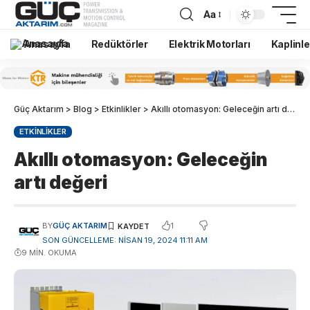
Aa
Anasayfa
Redüktörler
Elektrik Motorları
Kaplinle
Güç Aktarım
>
Blog
>
Etkinlikler
>
Akıllı otomasyon: Geleceğin artı değeri
ETKINLIKLER
Akıllı otomasyon: Geleceğin
artı değeri
1
BY
GÜÇ AKTARIM
SON GÜNCELLEME: NISAN 19, 2024 11:11 AM
9 MIN. OKUMA