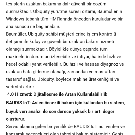
tesislerin uzaktan bakımına dair güvenli bir çözüm
sunmaktadır. Ubiquity yürütme süresi ortamı, Baumüller’in
Windows tabanlı tüm HMI’larında önceden kuruludur ve bir
ana sunucu ile bağlanabilir.
Baumüller, Ubiquity sahibi müșterilerine ișlem kontrolü
iletișimi ile kolay ve güvenli bir uzaktan bakım hizmeti
olanağı sunmaktadır. Böylelikle dünya çapında tüm
makinelerin durumları izlenebilir ve ihtiyaç halinde hızlı ve
hedef odaklı yanıt verilebilir. Bu hızlı ve hassas diyagnoz ve
uzaktan hata giderme olanağı, zamandan ve masraftan
tasarruf sağlar. Ubiquity, böylece makine üretkenliğini ve
verimini artırır.
4.0 Hizmeti: Dijitalleșme ile Artan Kullanılabilirlik
BAUDIS IoT: Aslen önsezili bakım için kullanılan bu sistem,
büyük veri analizi ile son derece yüksek bir artı değer
olușturur.
Servis alanına gelen bir yenilik de BAUDIS IoT adı verilen ve
kapsamlı seçenekleri olan tahmini bakım sistemidir. Geniș