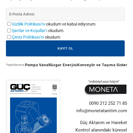
Gizlilik Politikası’nı
okudum ve kabul ediyorum.
Şartlar ve Koşullar’ı
okudum.
Çerez Politikası’nı
okudum.
Pompa Vana
Rüzgar Enerjisi
Konveyör ve Taşıma Sistemle
Yayınlarımız:
0090 212 252 71 85
info@monetatanitim.com
Güç Aktarım ve Hareket
Kontrol alanındaki küresel