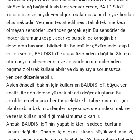
bir özetle ağ bağlantılı sistem; sensörlerden, BAUDIS IoT
kutusundan ve büyük veri algoritmalarına sahip bir yazılımdan
olușmaktadır. Verilerin tespit edilmesi, tahrikteki merkezi
olmayan sensörler üzerinden gerçekleșir. Bu sensörler de
motor durumunu tespit eder ve bu șekilde örneğin bir
depolama hasarını bildirebilir. Baumüller çözümünde tespit
edilen veriler, BAUDIS IoT kutusu üzerinden dağıtılır. Sistem,
otomasyon bileșenlerinin ve sensörlerin üreticilerinden
bağımsız olarak kullanılabilir ve dolayısıyla sorunsuzca
yeniden düzenlenebilir.
Aslen önsezili bakım için kullanılan BAUDIS IoT, büyük veri
analizi ile son derece yüksek bir artı değer olușturur. Bu
șekilde temel olarak her türlü elektrikli tahrik sistemi için
planlanabilir bakım önlemleri sayesinde, üretimdeki makine
ve tesis kullanılabilirliği maksimuma çıkarılır.
Ancak BAUDIS IoT’nin yapabildikleri sadece bunlarla
sınırlı değildir. Onarım için esas alınan büyük veri analizi,
ișlem iyileștirmede de kullanılabilir. Sistem ihtiyaç halinde