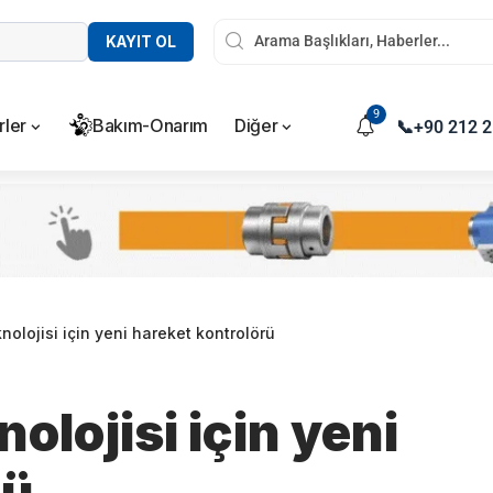
KAYIT OL
9
rler
Bakım-Onarım
Diğer
📞
+90 212 2
knolojisi için yeni hareket kontrolörü
nolojisi için yeni