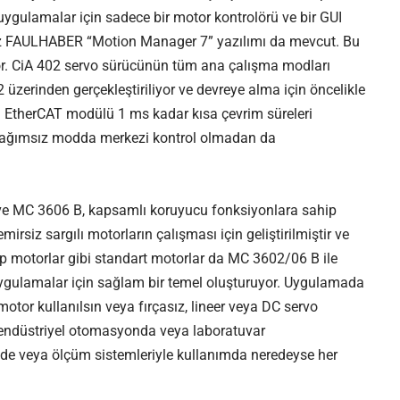
 uygulamalar için sadece bir motor kontrolörü ve bir GUI
siz FAULHABER “Motion Manager 7” yazılımı da mevcut. Bu
or. CiA 402 servo sürücünün tüm ana çalışma modları
erinden gerçekleştiriliyor ve devreye alma için öncelikle
el EtherCAT modülü 1 ms kadar kısa çevrim süreleri
i bağımsız modda merkezi kontrol olmadan da
ve MC 3606 B, kapsamlı koruyucu fonksiyonlara sahip
emirsiz sargılı motorların çalışması için geliştirilmiştir ve
p motorlar gibi standart motorlar da MC 3602/06 B ile
li uygulamalar için sağlam bir temel oluşturuyor. Uygulamada
otor kullanılsın veya fırçasız, lineer veya DC servo
B endüstriyel otomasyonda veya laboratuvar
ede veya ölçüm sistemleriyle kullanımda neredeyse her