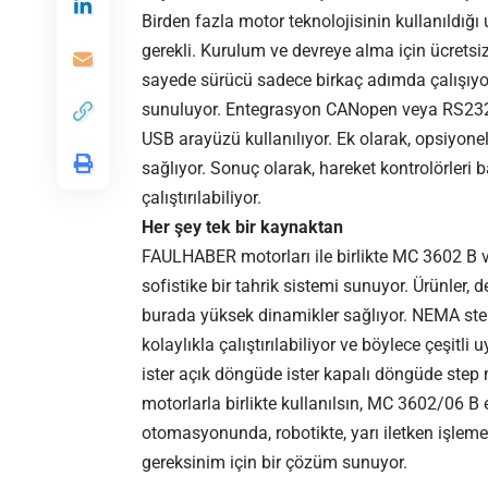
Birden fazla motor teknolojisinin kullanıldığı
gerekli. Kurulum ve devreye alma için ücret
sayede sürücü sadece birkaç adımda çalışıy
sunuluyor. Entegrasyon CANopen veya RS232 üz
USB arayüzü kullanılıyor. Ek olarak, opsiyon
sağlıyor. Sonuç olarak, hareket kontrolörler
çalıştırılabiliyor.
Her şey tek bir kaynaktan
FAULHABER motorları ile birlikte MC 3602 B 
sofistike bir tahrik sistemi sunuyor. Ürünler, d
burada yüksek dinamikler sağlıyor. NEMA ste
kolaylıkla çalıştırılabiliyor ve böylece çeşit
ister açık döngüde ister kapalı döngüde step m
motorlarla birlikte kullanılsın, MC 3602/06 
otomasyonunda, robotikte, yarı iletken işlem
gereksinim için bir çözüm sunuyor.