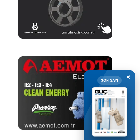
×
SON SAYI