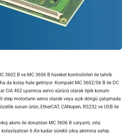
3602 B ve MC 3606 B hareket kontrolörleri ile tahrik
aha da kolay hale getiriyor. Kompakt MC 3602/06 B ile DC
rlar CiA 402 uyarınca servo sürücü olarak tipik konum
oderli step motorların servo olarak veya açık döngü çalışmada
r özellik sunan ürün, EtherCAT, CANopen, RS232 ve USB ile
ıkış akımı ile donatılan MC 3606 B varyantı, orta
 kolaylaştıran 6 A’e kadar sürekli çıkış akımına sahip.