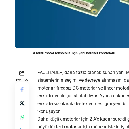
4 farklı motor teknolojisi için yeni hareket kontrolörü
FAULHABER, daha fazla olanak sunan yeni MC 
sistemlerinin seçimi ve devreye alınmasını d
PAYLAŞ
motorlar, fırçasız DC motorlar ve lineer moto
enkoderleri ile çalıştırılabiliyor. Ayrıca enk
enkodersiz olarak desteklenmesi gibi yeni bi
‘konuşuyor’.
Daha küçük motorlar için 2 A’e kadar sürekli ç
büyüklükteki motorlar için mühendislerin işini