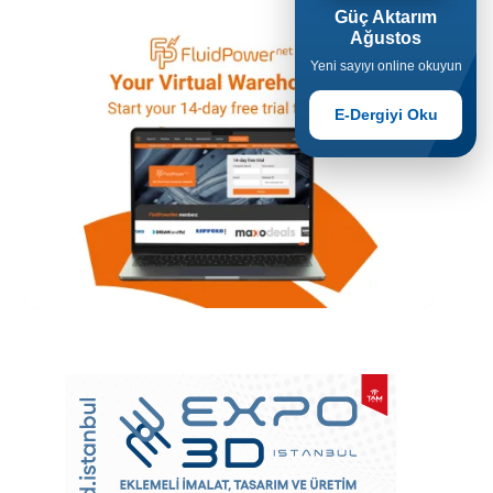
Güç Aktarım
Ağustos
Yeni sayıyı online okuyun
E-Dergiyi Oku