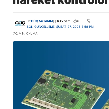
hareket kontrolö
6
BY
GÜÇ AKTARIM
SON GÜNCELLEME: ŞUBAT 27, 2025 8:58 PM
2 MIN. OKUMA