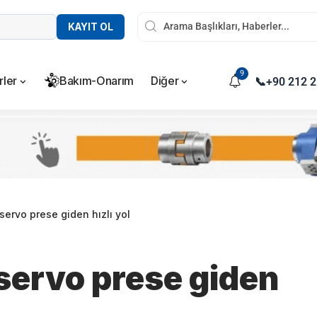
KAYIT OL
9
rler
Bakım-Onarım
Diğer
📞
+90 212 2
i servo prese giden hızlı yol
i servo prese giden