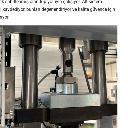
arak sabitlenmiş olan tüp yoluyla çalışıyor. Alt sistem
ni kaydediyor, bunları değerlendiriyor ve kalite güvence için
ıyor.