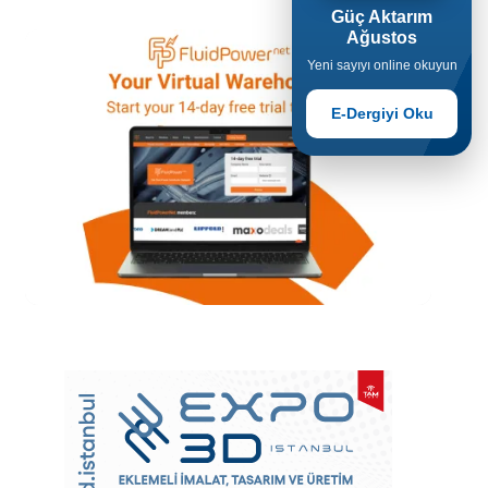
Güç Aktarım
Ağustos
Yeni sayıyı online okuyun
E-Dergiyi Oku