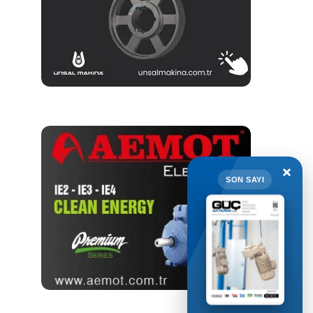
×
SON SAYI