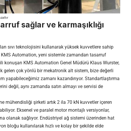
zaltır
rruf sağlar ve karmaşıklığı
n sıvı teknolojisini kullanarak yüksek kuvvetlere sahip
ren KMS Automation, yeni sistemle zamandan tasarruf
ilgili konuşan KMS Automation Genel Müdürü Klaus Wurster,
ak gelen çok yönlü bir
mekatronik
alt sistem, bize değerli
rım yapabileceğimiz zamanı kazandırıyor. Standartlaştırma
ini değil, aynı zamanda satın almayı ve servisi de
 mühendisliği şirketi artık 2 ila 70 kN kuvvetler içeren
biliyor. Eksenel ve paralel motor montajlı versiyonlar,
na olanak sağlıyor. Endüstriyel ağ sistemi üzerinden hat
n bloğu kullanılarak hızlı ve kolay bir şekilde elde