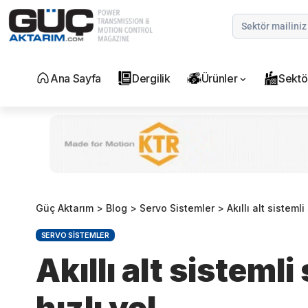
Ana Sayfa
Dergilik
Ürünler
Sektö
Güç Aktarım
>
Blog
>
Servo Sistemler
>
Akıllı alt sisteml
SERVO SISTEMLER
Akıllı alt sisteml