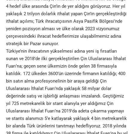
4 hedef ülke arasında Çin’in de yer aldığını görüyoruz. Her yıl
yaklaşık 2 trilyon dolarlık ithalat yapan Çin’in gerçekleştirdiği
ithalat açılımı; Türk ihracatçısının Asya Pasifik Bölgesi’nde
yeniden pozisyon alması ve ülke olarak 2023 vizyonumuz
çerçevesindeki ihracat hedeflerimize ulaşabilmemiz adına
stratejik bir Pazar sunuyor.
Türkiye’nin ihracatının yükselmesi adına yeni iş fırsatları
sunan ve 2018’de ilki gerçekleştirilen Çin Uluslararası İthalat
Fuarı’na; geçen sene ülkemizin önde gelen 38 firmasıyla
katıldık. 172 ülkeden 3600’ün üzerinde firmanın katıldığı; 400
bin satın alma profesyonelinin bir araya geldiği Çin
Uluslararası İthalat Fuarı’nda yaklaşık 58 milyar dolar
değerinde satış ve işbirliği anlaşması imzalandı. Geçtiğimiz
yıl 725 metrekarelik bir stant alanıyla yer aldığımız Çin
Uluslararası İthalat Fuarı’na 2019’da adeta çıkarma yapmayı
ve stants alanımızı 5’e katlayarak yaklaşık 4 bin metrekarelik
bir alanda Türk ürünlerini tanıtmayı hedefliyoruz. 2018 yılında
38 firma ile katıldığımız Çin Uluslararası İthalat Fuarı’na bu yıl