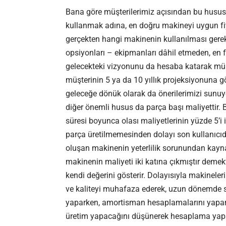
Bana göre müşterilerimiz açısından bu husust
kullanmak adına, en doğru makineyi uygun fi
gerçekten hangi makinenin kullanılması gerek
opsiyonları – ekipmanları dâhil etmeden, en fa
gelecekteki vizyonunu da hesaba katarak müş
müşterinin 5 ya da 10 yıllık projeksiyonuna
geleceğe dönük olarak da önerilerimizi sunu
diğer önemli husus da parça başı maliyettir. 
süresi boyunca olası maliyetlerinin yüzde 5’i 
parça üretilmemesinden dolayı son kullanıc
oluşan makinenin yeterlilik sorunundan kayna
makinenin maliyeti iki katına çıkmıştır demekt
kendi değerini gösterir. Dolayısıyla makineler
ve kaliteyi muhafaza ederek, uzun dönemde siz
yaparken, amortisman hesaplamalarını yaparke
üretim yapacağını düşünerek hesaplama yapa