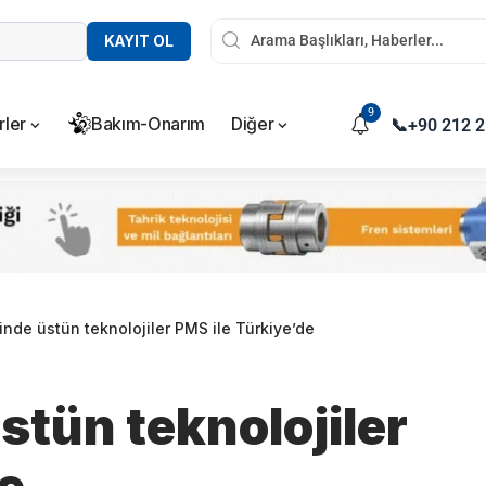
KAYIT OL
9
rler
Bakım-Onarım
Diğer
📞
+90 212 2
minde üstün teknolojiler PMS ile Türkiye’de
üstün teknolojiler