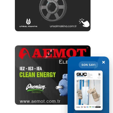
×
SON SAYI