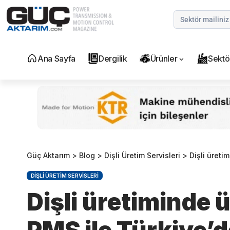
Ana Sayfa
Dergilik
Ürünler
Sektö
Güç Aktarım
>
Blog
>
Dişli Üretim Servisleri
>
Dişli üreti
DIŞLI ÜRETIM SERVISLERI
Dişli üretiminde 