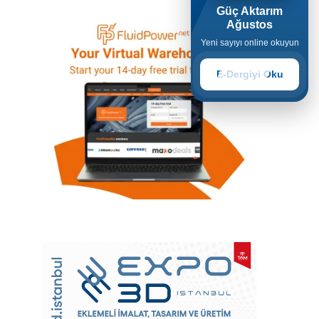
Güç Aktarım
Ağustos
Yeni sayıyı online okuyun
E-Dergiyi Oku