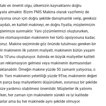
aki en önemli olgu, ülkemizin kaynaklarını doğru
yata almaktır. Bizim PMS Makina olarak vazifemiz de
iyorsa onun için doğru şekilde danışmanlık verip, gereksiz
ydalı, en kaliteli makineyi, en doğru fiyatla, müşterimizin
terimize sunmaktır. Yani çözümlerimizi oluştururken,
 göre otomasyondan makinenin her türlü opsiyonuna kadar,
yoruz. Makine seçiminde göz önünde tutulması gereken bir
Bir makinenin ilk yatırım maliyeti, makinenin bütün yaşam
ila 10’unu oluşturuyor. Aslında en büyük maliyetler kaliteli
ıdan reklamasyon gelmesi veya makinenin durmasından
klanabilir. Örneğin makine yüzde 50 zamanlı yatıyorsa, o
ir. Yani makinenin yeterliliği yüzde 95’se, makinenin değeri
in parça başı maliyetlerini düşünürken, sorunsuz bir şekilde
e yardımcı olabilmesi önemlidir. Müşteriler ilk yatırımı
n, her zaman için makinelerin sürekli ve iyi kalitede
rlar ama bu her makinede aynı şekilde olmuyor.