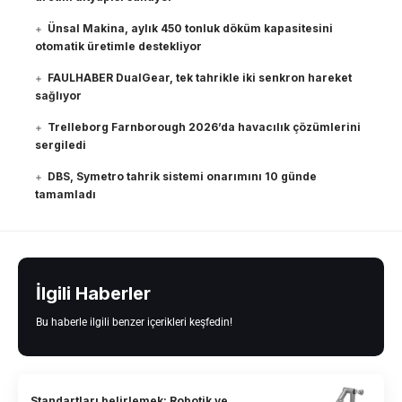
Ünsal Makina, aylık 450 tonluk döküm kapasitesini
otomatik üretimle destekliyor
FAULHABER DualGear, tek tahrikle iki senkron hareket
sağlıyor
Trelleborg Farnborough 2026’da havacılık çözümlerini
sergiledi
DBS, Symetro tahrik sistemi onarımını 10 günde
tamamladı
İlgili Haberler
Bu haberle ilgili benzer içerikleri keşfedin!
Standartları belirlemek: Robotik ve