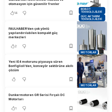
otomasyon için güvenilir frenler
ROBOT
TEKNOLOJILERI
14
GÜÇ AKTARIM
TEKNOLOJILERI
FAULHABER’den çok yönlü
yapılandırılabilen kompakt güç
merkezleri
2
MOTORLAR
Yeni IE4 motorunu piyasaya süren
Bonfiglioli’den, konveyör sektörüne akıllı
çözüm
MOTORLAR
Dunkermotoren GR Serisi Fırçalı DC
Motorları
1