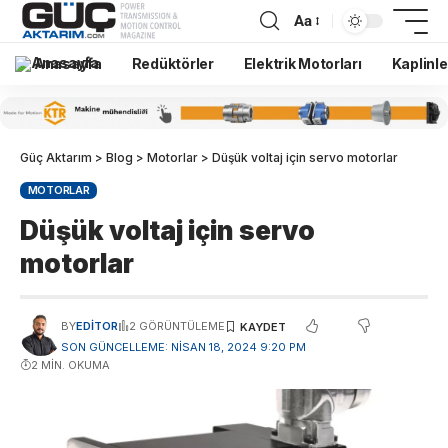
Aa
Anasayfa
Redüktörler
Elektrik Motorları
Kaplinle
Güç Aktarım
>
Blog
>
Motorlar
>
Düşük voltaj için servo motorlar
MOTORLAR
Düşük voltaj için servo
motorlar
BY
EDITOR
2 GÖRÜNTÜLEME
SON GÜNCELLEME: NISAN 18, 2024 9:20 PM
2 MIN. OKUMA