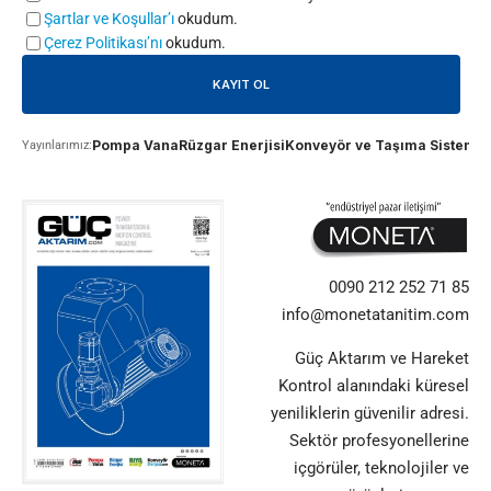
Şartlar ve Koşullar’ı
okudum.
Çerez Politikası’nı
okudum.
Pompa Vana
Rüzgar Enerjisi
Konveyör ve Taşıma Sistemle
Yayınlarımız:
0090 212 252 71 85
info@monetatanitim.com
Güç Aktarım ve Hareket
Kontrol alanındaki küresel
yeniliklerin güvenilir adresi.
Sektör profesyonellerine
içgörüler, teknolojiler ve