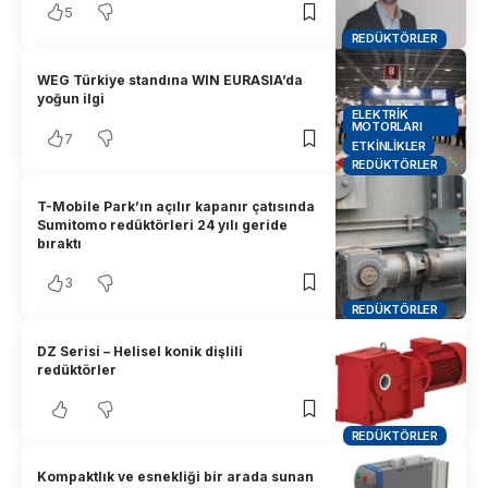
5
REDÜKTÖRLER
WEG Türkiye standına WIN EURASIA’da
yoğun ilgi
ELEKTRIK
MOTORLARI
7
ETKINLIKLER
REDÜKTÖRLER
T-Mobile Park’ın açılır kapanır çatısında
Sumitomo redüktörleri 24 yılı geride
bıraktı
3
REDÜKTÖRLER
DZ Serisi – Helisel konik dişlili
redüktörler
REDÜKTÖRLER
Kompaktlık ve esnekliği bir arada sunan