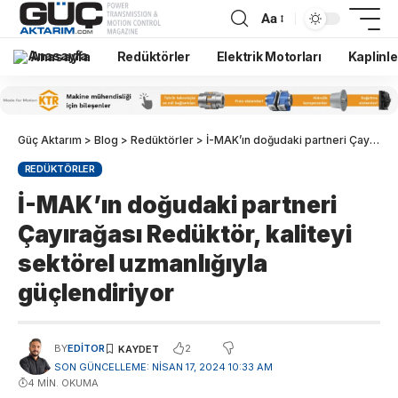
Aa
Anasayfa
Redüktörler
Elektrik Motorları
Kaplinle
Güç Aktarım
>
Blog
>
Redüktörler
>
İ-MAK’ın doğudaki partneri Çayırağası Redüktör, kaliteyi sektörel uzmanlığıyla güçlendiriyor
REDÜKTÖRLER
İ-MAK’ın doğudaki partneri
Çayırağası Redüktör, kaliteyi
sektörel uzmanlığıyla
güçlendiriyor
2
BY
EDITOR
SON GÜNCELLEME: NISAN 17, 2024 10:33 AM
4 MIN. OKUMA