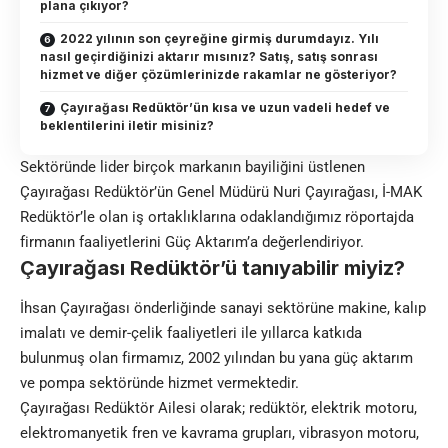
plana çıkıyor?
2022 yılının son çeyreğine girmiş durumdayız. Yılı
nasıl geçirdiğinizi aktarır mısınız? Satış, satış sonrası
hizmet ve diğer çözümlerinizde rakamlar ne gösteriyor?
Çayırağası Redüktör’ün kısa ve uzun vadeli hedef ve
beklentilerini iletir misiniz?
Sektöründe lider birçok markanın bayiliğini üstlenen
Çayırağası Redüktör’ün Genel Müdürü Nuri Çayırağası, İ-MAK
Redüktör’le olan iş ortaklıklarına odaklandığımız röportajda
firmanın faaliyetlerini Güç Aktarım’a değerlendiriyor.
Çayırağası Redüktör’ü tanıyabilir miyiz?
İhsan Çayırağası önderliğinde sanayi sektörüne makine, kalıp
imalatı ve demir-çelik faaliyetleri ile yıllarca katkıda
bulunmuş olan firmamız, 2002 yılından bu yana güç aktarım
ve pompa sektöründe hizmet vermektedir.
Çayırağası Redüktör Ailesi olarak; redüktör, elektrik motoru,
elektromanyetik fren ve kavrama grupları, vibrasyon motoru,