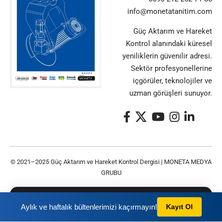
info@monetatanitim.com
Güç Aktarım ve Hareket
Kontrol alanındaki küresel
yeniliklerin güvenilir adresi.
Sektör profesyonellerine
içgörüler, teknolojiler ve
uzman görüşleri sunuyor.
© 2021–2025 Güç Aktarım ve Hareket Kontrol Dergisi |
MONETA MEDYA
GRUBU
Bu siteyi kullanarak
Gizlilik Politikası
ve
Kullanım
TAMAM
Aylık ve haftalık bültenlerimizi kaçırmayın!
Kayıt Ol
Şartları
nı kabul etmiş olursunuz.