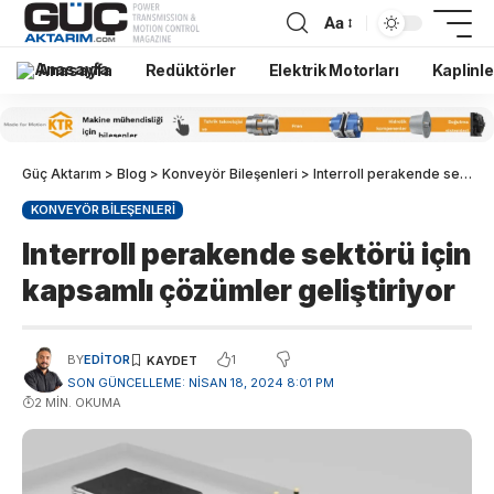
Aa
Anasayfa
Redüktörler
Elektrik Motorları
Kaplinle
Güç Aktarım
>
Blog
>
Konveyör Bileşenleri
>
Interroll perakende sektörü için kapsamlı çözümler geliştiriyor
KONVEYÖR BILEŞENLERI
Interroll perakende sektörü için
kapsamlı çözümler geliştiriyor
1
BY
EDITOR
SON GÜNCELLEME: NISAN 18, 2024 8:01 PM
2 MIN. OKUMA