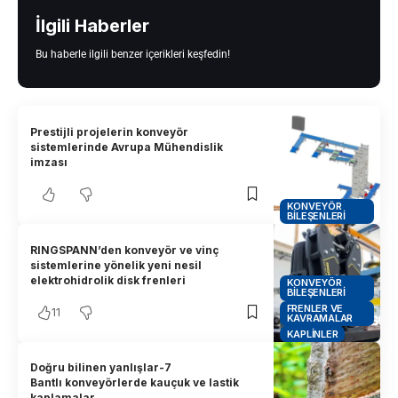
İlgili Haberler
Bu haberle ilgili benzer içerikleri keşfedin!
Prestijli projelerin konveyör
sistemlerinde Avrupa Mühendislik
imzası
KONVEYÖR
BILEŞENLERI
RINGSPANN’den konveyör ve vinç
sistemlerine yönelik yeni nesil
elektrohidrolik disk frenleri
KONVEYÖR
BILEŞENLERI
FRENLER VE
11
KAVRAMALAR
KAPLINLER
Doğru bilinen yanlışlar-7
Bantlı konveyörlerde kauçuk ve lastik
kaplamalar