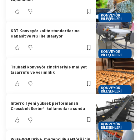
KONVEYÖR
BILEŞENLERI
KBT Konveyör kalite standartlarına
Habasit ve NGI ile ulaşıyor
KONVEYÖR
BILEŞENLERI
Tsubaki konveyör zincirleriyle maliyet
tasarrufu ve verimlilik
KONVEYÖR
BILEŞENLERI
Interroll yeni yüksek performanslı
Crossbelt Sorter’ı kullanıcılara sundu
KONVEYÖR
BILEŞENLERI
WEG-Watt Drive, madencilik sektörü için