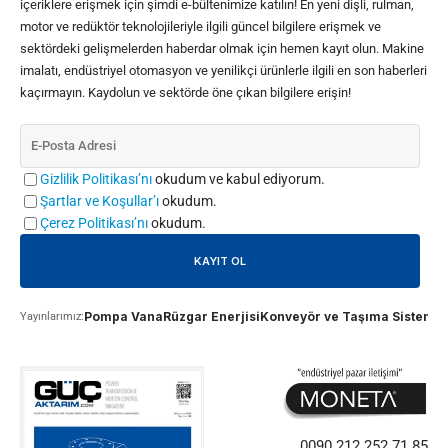
içeriklere erişmek için şimdi e-bültenimize katılın! En yeni dişli, rulman,
motor ve redüktör teknolojileriyle ilgili güncel bilgilere erişmek ve
sektördeki gelişmelerden haberdar olmak için hemen kayıt olun. Makine
imalatı, endüstriyel otomasyon ve yenilikçi ürünlerle ilgili en son haberleri
kaçırmayın. Kaydolun ve sektörde öne çıkan bilgilere erişin!
Gizlilik Politikası’nı
okudum ve kabul ediyorum.
Şartlar ve Koşullar’ı
okudum.
Çerez Politikası’nı
okudum.
Pompa Vana
Rüzgar Enerjisi
Konveyör ve Taşıma Sistemle
Yayınlarımız:
0090 212 252 71 85