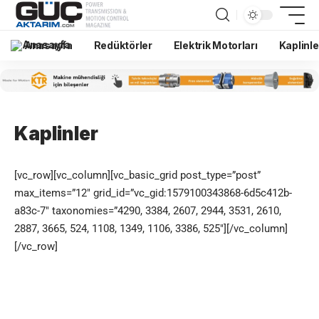
Anasayfa
Redüktörler
Elektrik Motorları
Kaplinle
Kaplinler
[vc_row][vc_column][vc_basic_grid post_type=”post”
max_items=”12″ grid_id=”vc_gid:1579100343868-6d5c412b-
a83c-7″ taxonomies=”4290, 3384, 2607, 2944, 3531, 2610,
2887, 3665, 524, 1108, 1349, 1106, 3386, 525″][/vc_column]
[/vc_row]