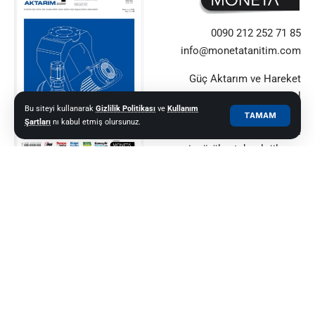
0090 212 252 71 85
info@monetatanitim.com
Güç Aktarım ve Hareket
Kontrol alanındaki küresel
Bu siteyi kullanarak
Gizlilik Politikası
ve
Kullanım
yeniliklerin güvenilir adresi.
TAMAM
Şartları
nı kabul etmiş olursunuz.
Sektör profesyonellerine
içgörüler, teknolojiler ve
uzman görüşleri sunuyor.
© 2021–2025 Güç Aktarım ve Hareket Kontrol Dergisi |
MONETA MEDYA
GRUBU