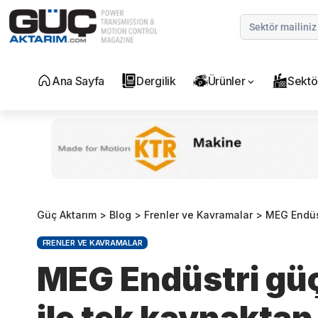
Ana Sayfa
Dergilik
Ürünler
Sektö
Güç Aktarım
>
Blog
>
Frenler ve Kavramalar
>
MEG Endüstri
FRENLER VE KAVRAMALAR
MEG Endüstri güçl