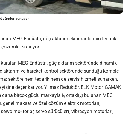
e çözümler sunuyor
ı ile sunan MEG Endüstri, güç aktarım ekipmanlarının tedariki
çözümler sunuyor.
nda kurulan MEG Endüstri, güç aktarım sektöründe dinamik
üç aktarım ve hareket kontrol sektöründe sunduğu komple
 firma; sektöre hem tedarik hem de servis hizmeti sunarken,
nayisine değer katıyor. Yılmaz Redüktör, ELK Motor, GAMAK
aha birçok güçlü markayla iş ortaklığı bulunan MEG
er, genel maksat ve özel çözüm elektrik motorları,
ervo mo- torlar, servo sürücüler), vibrasyon motorları,