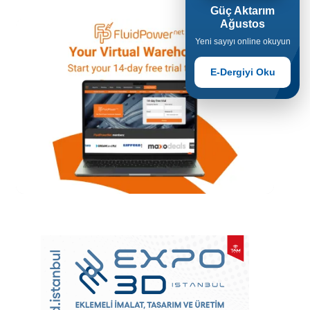
Güç Aktarım
Ağustos
Yeni sayıyı online okuyun
E-Dergiyi Oku