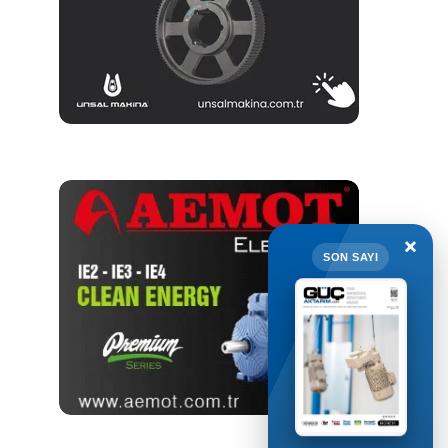
×
SON SAYI