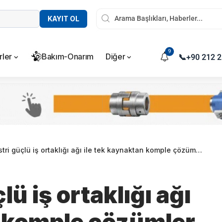
KAYIT OL
9
rler
Bakım-Onarım
Diğer
📞
+90 212 2
 güçlü iş ortaklığı ağı ile tek kaynaktan komple çözümler sunuyor
ü iş ortaklığı ağı