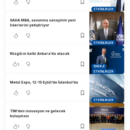
ETKINLIKLER
SAHA MBA, savunma sanayinin yeni
liderlerini yetiştiriyor
ETKINLIKLER
Rüzgârın kalbi Ankara’da atacak
3
ENERJI
ETKINLIKLER
Metal Expo, 12-15 Eylül’de İstanbul’da
ETKINLIKLER
TİM’den inovasyon ve gelecek
buluşması
1