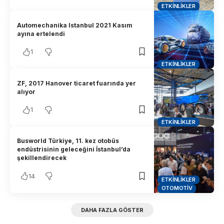
ETKINLIKLER
Automechanika Istanbul 2021 Kasım
ayına ertelendi
1
ETKINLIKLER
ZF, 2017 Hanover ticaret fuarında yer
alıyor
1
ETKINLIKLER
Busworld Türkiye, 11. kez otobüs
endüstrisinin geleceğini İstanbul’da
şekillendirecek
14
ETKINLIKLER
OTOMOTIV
DAHA FAZLA GÖSTER