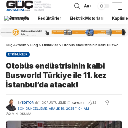
Aa
Anasayfa
Redüktörler
Elektrik Motorları
Kaplinle
Güç Aktarım
>
Blog
>
Etkinlikler
>
Otobüs endüstrisinin kalbi Busworld Türkiye ile 11. kez İstanbul’da atacak!
ETKINLIKLER
Otobüs endüstrisinin kalbi
Busworld Türkiye ile 11. kez
İstanbul’da atacak!
32
BY
EDITOR
11 GÖRÜNTÜLEME
SON GÜNCELLEME: ARALIK 19, 2025 11:04 AM
2 MIN. OKUMA