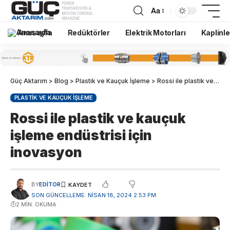
Aa
Anasayfa
Redüktörler
Elektrik Motorları
Kaplinle
Güç Aktarım
>
Blog
>
Plastik ve Kauçuk İşleme
>
Rossi ile plastik ve kauçuk işleme endüstrisi için inovasyon
PLASTIK VE KAUÇUK İŞLEME
Rossi ile plastik ve kauçuk
işleme endüstrisi için
inovasyon
BY
EDITOR
SON GÜNCELLEME: NISAN 18, 2024 2:53 PM
2 MIN. OKUMA