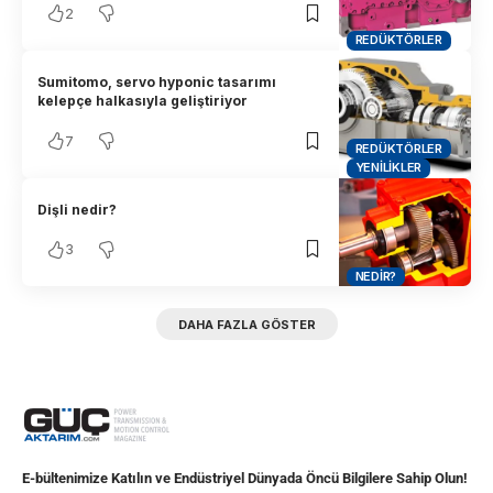
2
REDÜKTÖRLER
Sumitomo, servo hyponic tasarımı
kelepçe halkasıyla geliştiriyor
7
REDÜKTÖRLER
YENILIKLER
Dişli nedir?
3
NEDIR?
DAHA FAZLA GÖSTER
E-bültenimize Katılın ve Endüstriyel Dünyada Öncü Bilgilere Sahip Olun!