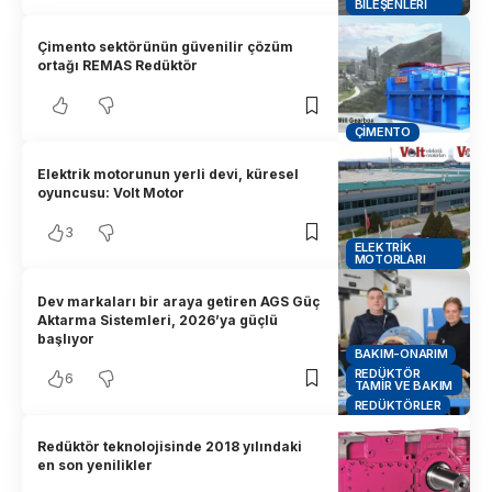
BILEŞENLERI
Çimento sektörünün güvenilir çözüm
ortağı REMAS Redüktör
ÇIMENTO
Elektrik motorunun yerli devi, küresel
oyuncusu: Volt Motor
3
ELEKTRIK
MOTORLARI
Dev markaları bir araya getiren AGS Güç
Aktarma Sistemleri, 2026’ya güçlü
başlıyor
BAKIM-ONARIM
REDÜKTÖR
6
TAMIR VE BAKIM
REDÜKTÖRLER
Redüktör teknolojisinde 2018 yılındaki
en son yenilikler