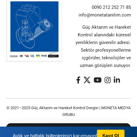
0090 212 252 71 85
info@monetatanitim.com
Güç Aktarım ve Hareket
Kontrol alanındaki küresel
yeniliklerin güvenilir adresi.
Sektör profesyonellerine
içgörüler, teknolojiler ve
uzman görüşleri sunuyor.
© 2021–2025 Güç Aktarım ve Hareket Kontrol Dergisi |
MONETA MEDYA
GRUBU
Bu siteyi kullanarak
Gizlilik Politikası
ve
Kullanım
TAMAM
Aylık ve haftalık bültenlerimizi kaçırmayın!
Kayıt Ol
Şartları
nı kabul etmiş olursunuz.