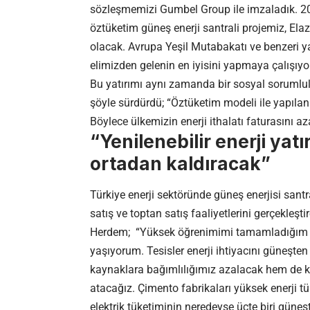
sözleşmemizi Gumbel Group ile imzaladık. 20
öztüketim güneş enerji santrali projemiz, Elaz
olacak. Avrupa Yeşil Mutabakatı ve benzeri y
elimizden gelenin en iyisini yapmaya çalışıyo
Bu yatırımı aynı zamanda bir sosyal sorumlulu
şöyle sürdürdü; “Öztüketim modeli ile yapılan
Böylece ülkemizin enerji ithalatı faturasını 
“Yenilenebilir enerji yat
ortadan kaldıracak”
Türkiye enerji sektöründe güneş enerjisi santr
satış ve toptan satış faaliyetlerini gerçekl
Herdem; “Yüksek öğrenimimi tamamladığım bu
yaşıyorum. Tesisler enerji ihtiyacını güneşte
kaynaklara bağımlılığımız azalacak hem de 
atacağız. Çimento fabrikaları yüksek enerji tü
elektrik tüketiminin neredeyse üçte biri güneşt