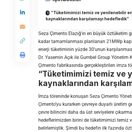
“Tüketimimizi temiz ve yenilenebilir en
kaynaklarından karşılamayı hedefledik”
Seza Çimento Elazığ’ın en büyük öztüketim gün
kadar tamamlanması planlanan 21MWp kapasite
enerji tüketiminin yüzde 30’unun karşılanmas
Dr. Yasemin Açık ile Gumbel Group Yönetim K
Çimento fabrikasında gerçekleştirilen imza töre
“Tüketimimizi temiz ve ye
kaynaklarından karşılam
İmza töreninde konuşan Seza Çimento Yöneti
Çimento’yu kurarken çevreye duyarlı üretim ge
çevre bilincini daha da üst seviyelere çıkar
hedeflerimizden birini de tüketimimizi temiz 
belirlemiştik. Şimdi bu hedefin ilk fazında öz