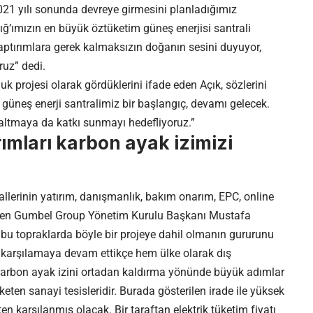
21 yılı sonunda devreye girmesini planladığımız
ığ’ımızın en büyük öztüketim güneş enerjisi santrali
aptırımlara gerek kalmaksızın doğanın sesini duyuyor,
ruz” dedi.
k projesi olarak gördüklerini ifade eden Açık, sözlerini
 güneş enerji santralimiz bir başlangıç, devamı gelecek.
azaltmaya da katkı sunmayı hedefliyoruz.”
ırımları karbon ayak izimizi
allerinin yatırım, danışmanlık, bakım onarım, EPC, online
eştiren Gumbel Group Yönetim Kurulu Başkanı Mustafa
 topraklarda böyle bir projeye dahil olmanın gururunu
n karşılamaya devam ettikçe hem ülke olarak dış
karbon ayak izini ortadan kaldırma yönünde büyük adımlar
keten sanayi tesisleridir. Burada gösterilen irade ile yüksek
en karşılanmış olacak. Bir taraftan elektrik tüketim fiyatı