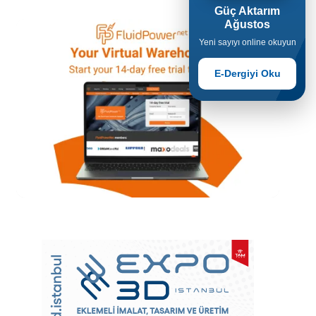
Güç Aktarım
Ağustos
Yeni sayıyı online okuyun
E-Dergiyi Oku