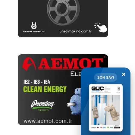
×
SON SAYI