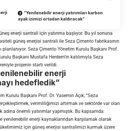
erji
“Yenilenebilir enerji yatırımları karbon
ayak izimizi ortadan kaldıracak”
eş enerji santrali için yatırıma başlıyor. Bu yıl sonuna
li güneş enerjisi santrali ile Seza Çimento fabrikasının
ı planlanıyor. Seza Çimento Yönetim Kurulu Başkanı Prof.
urulu Başkanı Mustafa Herdem’in katılımıyla Seza
niyle projenin startı verildi.
nilenebilir enerji
ayı hedefledik”
m Kurulu Başkanı Prof. Dr. Yasemin Açık; “Seza
rçekleştirmek, verimliliğimizi artırmak ve sektörde var olan
mak adına önemli yatırımlar yapmıştık. Bu kapsamda
ve yenilenebilir enerji kaynaklarından karşılamak olarak
tüketimimiz için güneş enerjisi santralimizi kurmak üzere