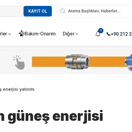
KAYIT OL
9
rler
Bakım-Onarım
Diğer
📞
+90 212 2
enerjisi yatırımı
 güneş enerjisi