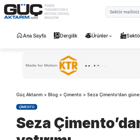
Ana Sayfa
Dergilik
Ürünler
Sektö
Güç Aktarım
>
Blog
>
Çimento
>
Seza Çimento’dan güneş 
ÇIMENTO
Seza Çimento’dan