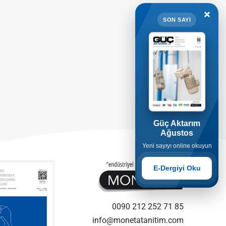
×
SON SAYI
Güç Aktarım
Ağustos
Yeni sayıyı online okuyun
E-Dergiyi Oku
0090 212 252 71 85
info@monetatanitim.com