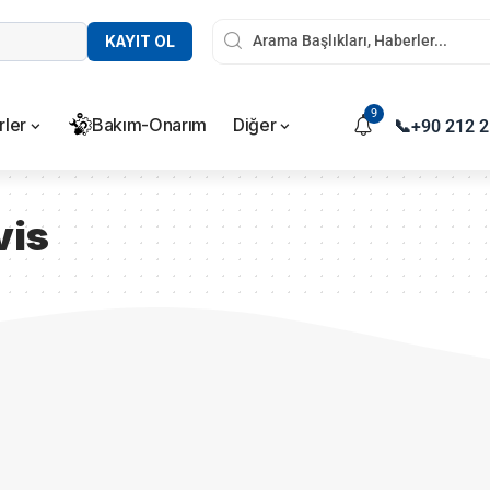
KAYIT OL
9
rler
Bakım-Onarım
Diğer
📞
+90 212 2
vis