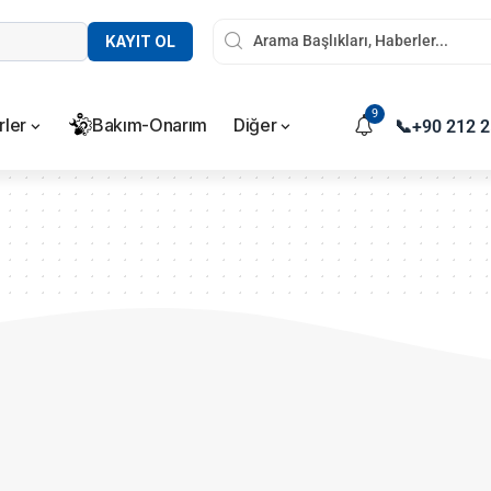
KAYIT OL
9
rler
Bakım-Onarım
Diğer
📞
+90 212 2