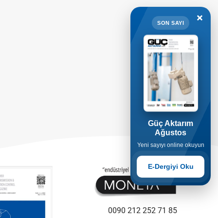
×
SON SAYI
Güç Aktarım
Ağustos
Yeni sayıyı online okuyun
E-Dergiyi Oku
0090 212 252 71 85