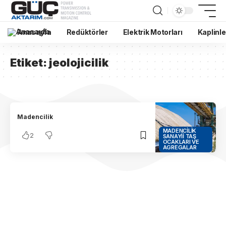
Anasayfa
Redüktörler
Elektrik Motorları
Kaplinle
Etiket:
jeolojicilik
Madencilik
MADENCILIK
2
SANAYII TAŞ
OCAKLARI VE
AGREGALAR