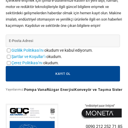
içeriklere erişmek için şimdi e-bültenimize katılın! En yeni dişli, rulman,
motor ve redüktör teknolojileriyle ilgili güncel bilgilere erişmek ve
sektördeki gelişmelerden haberdar olmak için hemen kayıt olun. Makine
imalatı, endüstriyel otomasyon ve yenilikçi ürünlerle ilgili en son haberleri
kaçırmayın. Kaydolun ve sektörde öne çıkan bilgilere erişin!
Gizlilik Politikası’nı
okudum ve kabul ediyorum.
Şartlar ve Koşullar’ı
okudum.
Çerez Politikası’nı
okudum.
Pompa Vana
Rüzgar Enerjisi
Konveyör ve Taşıma Sistemle
Yayınlarımız:
0090 212 252 71 85