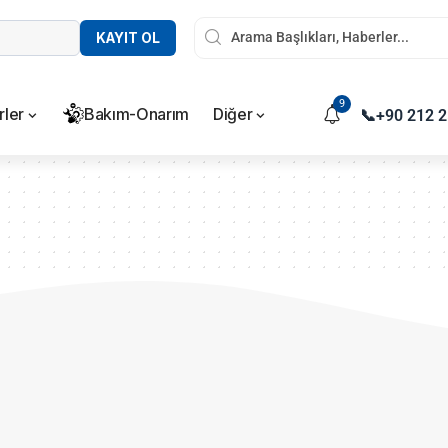
KAYIT OL
9
rler
Bakım-Onarım
Diğer
📞
+90 212 2