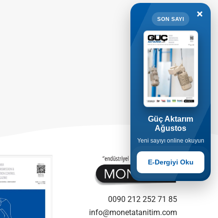
×
SON SAYI
Güç Aktarım
Ağustos
Yeni sayıyı online okuyun
E-Dergiyi Oku
0090 212 252 71 85
info@monetatanitim.com