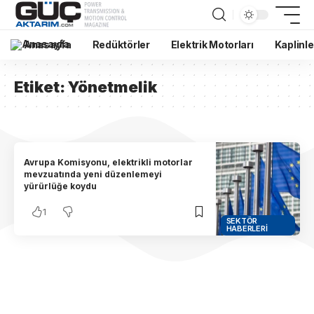
Anasayfa
Redüktörler
Elektrik Motorları
Kaplinle
Etiket:
Yönetmelik
Avrupa Komisyonu, elektrikli motorlar
mevzuatında yeni düzenlemeyi
yürürlüğe koydu
1
SEKTÖR
HABERLERI