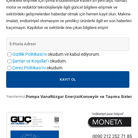
içeriklere erişmek için şimdi e-bültenimize katılın! En yeni dişli, rulman,
motor ve redüktör teknolojileriyle ilgili güncel bilgilere erişmek ve
sektördeki gelişmelerden haberdar olmak için hemen kayıt olun. Makine
imalatı, endüstriyel otomasyon ve yenilikçi ürünlerle ilgili en son haberleri
kaçırmayın. Kaydolun ve sektörde öne çıkan bilgilere erişin!
Gizlilik Politikası’nı
okudum ve kabul ediyorum.
Şartlar ve Koşullar’ı
okudum.
Çerez Politikası’nı
okudum.
Pompa Vana
Rüzgar Enerjisi
Konveyör ve Taşıma Sistemle
Yayınlarımız:
0090 212 252 71 85