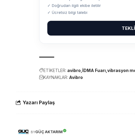
✓ Doğrudan ilgili ekibe iletilir
✓ Ücretsiz bilgi talebi
TEKL
ETİKETLER:
avibro
İDMA Fuarı
vibrasyon m
KAYNAKLAR:
Avibro
Yazarı Paylaş
GÜÇ AKTARIM
BY