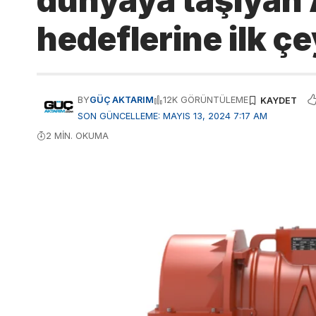
dünyaya taşıyan
hedeflerine ilk çe
BY
GÜÇ AKTARIM
12K GÖRÜNTÜLEME
SON GÜNCELLEME: MAYIS 13, 2024 7:17 AM
2 MIN. OKUMA