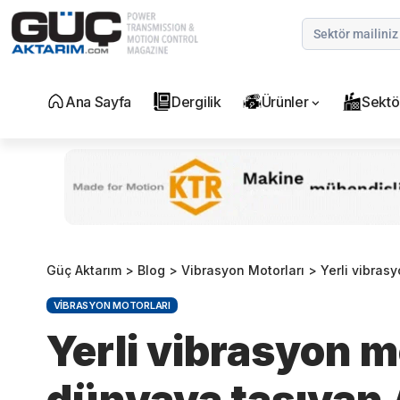
Ana Sayfa
Dergilik
Ürünler
Sektö
Güç Aktarım
>
Blog
>
Vibrasyon Motorları
>
Yerli vibrasyon m
VIBRASYON MOTORLARI
Yerli vibrasyon m