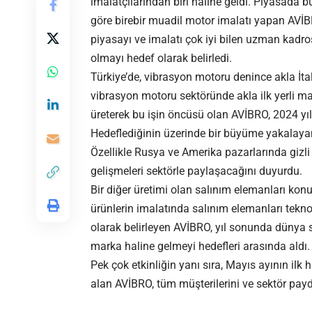
imalatçılarından biri haline geldi. Piyasada
göre birebir muadil motor imalatı yapan AVİBR
piyasayı ve imalatı çok iyi bilen uzman kadro
olmayı hedef olarak belirledi.
Türkiye’de, vibrasyon motoru denince akla İta
vibrasyon motoru sektöründe akla ilk yerli m
üreterek bu işin öncüsü olan AVİBRO, 2024 yı
Hedeflediğinin üzerinde bir büyüme yakalay
Özellikle Rusya ve Amerika pazarlarında giz
gelişmeleri sektörle paylaşacağını duyurdu.
Bir diğer üretimi olan salınım elemanları konu
ürünlerin imalatında salınım elemanları tekno
olarak belirleyen AVİBRO, yıl sonunda dünya 
marka haline gelmeyi hedefleri arasında aldı.
Pek çok etkinliğin yanı sıra, Mayıs ayının ilk
alan AVİBRO, tüm müşterilerini ve sektör payda