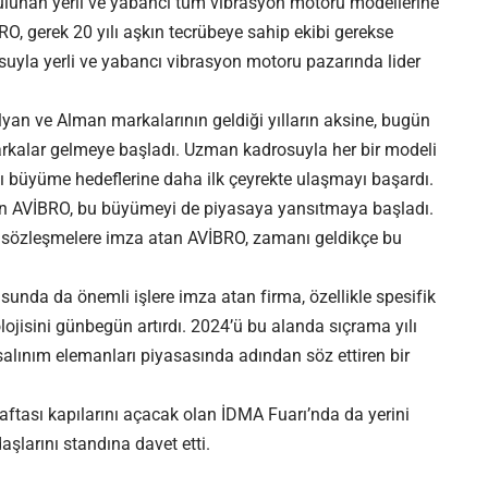
 bulunan yerli ve yabancı tüm vibrasyon motoru modellerine
O, gerek 20 yılı aşkın tecrübeye sahip ekibi gerekse
suyla yerli ve yabancı vibrasyon motoru pazarında lider
lyan ve Alman markalarının geldiği yılların aksine, bugün
arkalar gelmeye başladı. Uzman kadrosuyla her bir modeli
lı büyüme hedeflerine daha ilk çeyrekte ulaşmayı başardı.
an AVİBRO, bu büyümeyi de piyasaya yansıtmaya başladı.
li sözleşmelere imza atan AVİBRO, zamanı geldikçe bu
sunda da önemli işlere imza atan firma, özellikle spesifik
lojisini günbegün artırdı. 2024’ü bu alanda sıçrama yılı
salınım elemanları piyasasında adından söz ettiren bir
 haftası kapılarını açacak olan İDMA Fuarı’nda da yerini
şlarını standına davet etti.