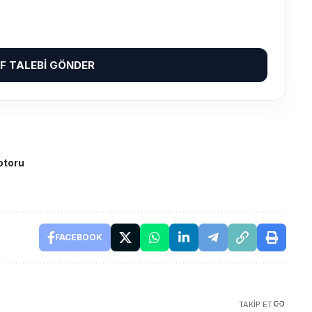
IF TALEBI GÖNDER
otoru
FACEBOOK
TAKIP ET