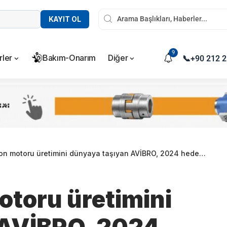
KAYIT OL
9
rler
Bakım-Onarım
Diğer
📞
+90 212 2
otoru üretimini dünyaya taşıyan AVİBRO, 2024 hedeflerine ilk çeyrekte ulaştı
otoru üretimini