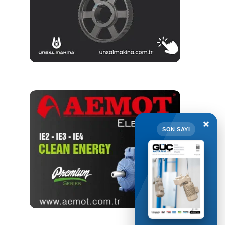
×
SON SAYI