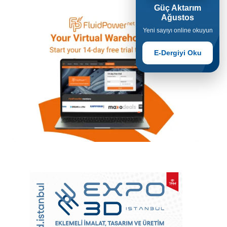
Güç Aktarım
Ağustos
Yeni sayıyı online okuyun
E-Dergiyi Oku