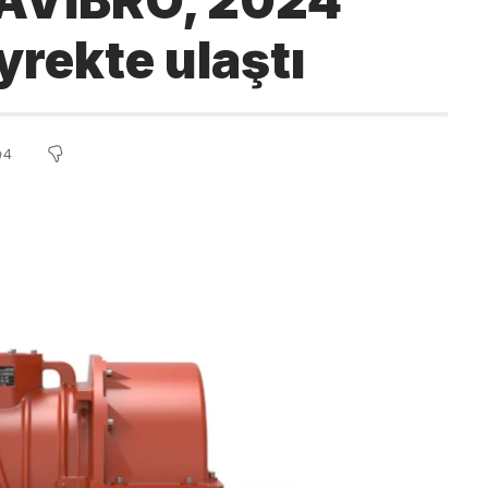
 AVİBRO, 2024
yrekte ulaştı
4