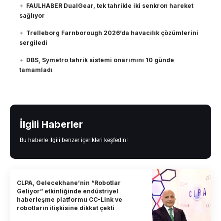
FAULHABER DualGear, tek tahrikle iki senkron hareket
sağlıyor
Trelleborg Farnborough 2026’da havacılık çözümlerini
sergiledi
DBS, Symetro tahrik sistemi onarımını 10 günde
tamamladı
İlgili Haberler
Bu haberle ilgili benzer içerikleri keşfedin!
CLPA, Gelecekhane’nin “Robotlar
Geliyor” etkinliğinde endüstriyel
haberleşme platformu CC-Link ve
robotların ilişkisine dikkat çekti