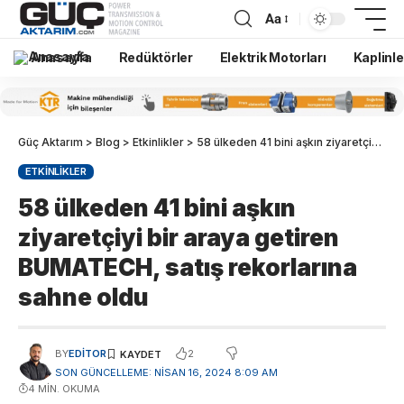
Aa
Anasayfa
Redüktörler
Elektrik Motorları
Kaplinle
Güç Aktarım
>
Blog
>
Etkinlikler
>
58 ülkeden 41 bini aşkın ziyaretçiyi bir araya getiren BUMATECH, satış rekorlarına sahne oldu
ETKINLIKLER
58 ülkeden 41 bini aşkın
ziyaretçiyi bir araya getiren
BUMATECH, satış rekorlarına
sahne oldu
2
BY
EDITOR
SON GÜNCELLEME: NISAN 16, 2024 8:09 AM
4 MIN. OKUMA