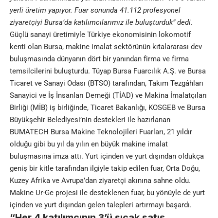
yerli üretim yapıyor. Fuar sonunda 41.112 profesyonel
ziyaretçiyi Bursa’da katılımcılarımız ile buluşturduk” dedi.
Güçlü sanayi üretimiyle Türkiye ekonomisinin lokomotif
kenti olan Bursa, makine imalat sektörünün kıtalararası dev
buluşmasında dünyanın dört bir yanından firma ve firma
temsilcilerini buluşturdu. Tüyap Bursa Fuarcılık A.Ş. ve Bursa
Ticaret ve Sanayi Odası (BTSO) tarafından, Takım Tezgâhları
Sanayici ve İş İnsanları Derneği (TİAD) ve Makina İmalatçıları
Birliği (MİB) iş birliğinde, Ticaret Bakanlığı, KOSGEB ve Bursa
Büyükşehir Belediyesi’nin destekleri ile hazırlanan
BUMATECH Bursa Makine Teknolojileri Fuarları, 21 yıldır
olduğu gibi bu yıl da yılın en büyük makine imalat
buluşmasına imza attı. Yurt içinden ve yurt dışından oldukça
geniş bir kitle tarafından ilgiyle takip edilen fuar, Orta Doğu,
Kuzey Afrika ve Avrupa’dan ziyaretçi akınına sahne oldu.
Makine Ur-Ge projesi ile desteklenen fuar, bu yönüyle de yurt
içinden ve yurt dışından gelen talepleri artırmayı başardı.
“Her 4 katılımcının 3’ü sıcak satış