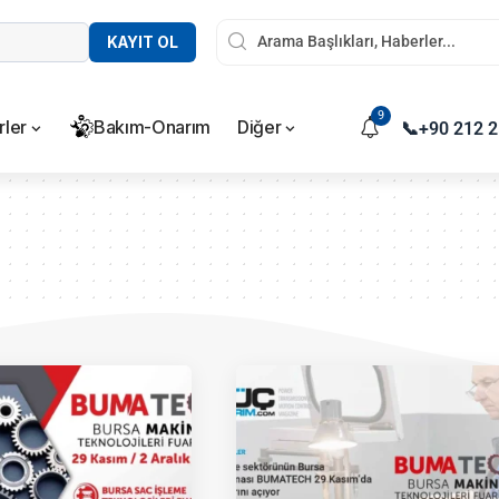
KAYIT OL
9
rler
Bakım-Onarım
Diğer
📞
+90 212 2