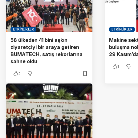
ETKINLIKLER
ETKINLIKLER
58 ülkeden 41 bini aşkın
Makine sekt
ziyaretçiyi bir araya getiren
buluşma no
BUMATECH, satış rekorlarına
29 Kasım’da
sahne oldu
1
2