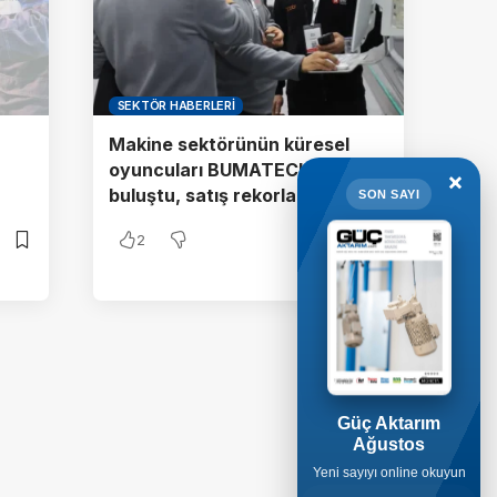
SEKTÖR HABERLERI
Makine sektörünün küresel
oyuncuları BUMATECH ile
×
buluştu, satış rekorları kırıldı
SON SAYI
2
Güç Aktarım
Ağustos
Yeni sayıyı online okuyun