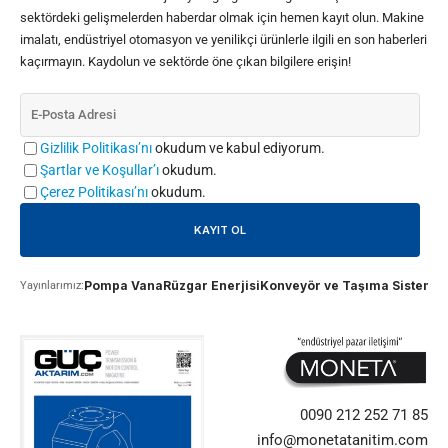
sektördeki gelişmelerden haberdar olmak için hemen kayıt olun. Makine
imalatı, endüstriyel otomasyon ve yenilikçi ürünlerle ilgili en son haberleri
kaçırmayın. Kaydolun ve sektörde öne çıkan bilgilere erişin!
Gizlilik Politikası’nı
okudum ve kabul ediyorum.
Şartlar ve Koşullar’ı
okudum.
Çerez Politikası’nı
okudum.
Pompa Vana
Rüzgar Enerjisi
Konveyör ve Taşıma Sistemle
Yayınlarımız:
0090 212 252 71 85
info@monetatanitim.com