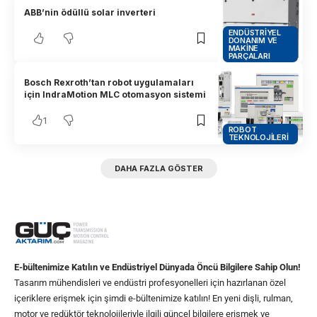
ABB’nin ödüllü solar inverteri
ENDÜSTRIYEL
DONANIM VE
MAKINE
PARÇALARI
Bosch Rexroth’tan robot uygulamaları
için IndraMotion MLC otomasyon sistemi
1
ROBOT
TEKNOLOJILERI
DAHA FAZLA GÖSTER
E-bültenimize Katılın ve Endüstriyel Dünyada Öncü Bilgilere Sahip Olun!
Tasarım mühendisleri ve endüstri profesyonelleri için hazırlanan özel
içeriklere erişmek için şimdi e-bültenimize katılın! En yeni dişli, rulman,
motor ve redüktör teknolojileriyle ilgili güncel bilgilere erişmek ve