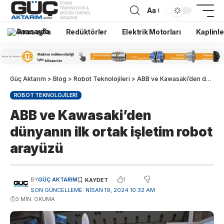
Aa
Anasayfa
Redüktörler
Elektrik Motorları
Kaplinle
Güç Aktarım
>
Blog
>
Robot Teknolojileri
>
ABB ve Kawasaki’den dünyanın ilk ortak işletim robot arayüzü
ROBOT TEKNOLOJILERI
ABB ve Kawasaki’den
dünyanın ilk ortak işletim robot
arayüzü
1
BY
GÜÇ AKTARIM
SON GÜNCELLEME: NISAN 19, 2024 10:32 AM
3 MIN. OKUMA