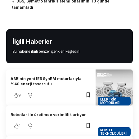
DBS, Symetro tahrik sistemi onarımını 10 günde
tamamladı
İlgili Haberler
Bu haberle ilgili benzer içerikleri keşfedin!
ABB’nin yeni IE5 SynRM motorlarıyla
%40 enerji tasarrufu
9
ELEKTRIK
MOTORLARI
Robotlar ile üretimde verimlilik artıyor
1
ROBOT
TEKNOLOJILERI