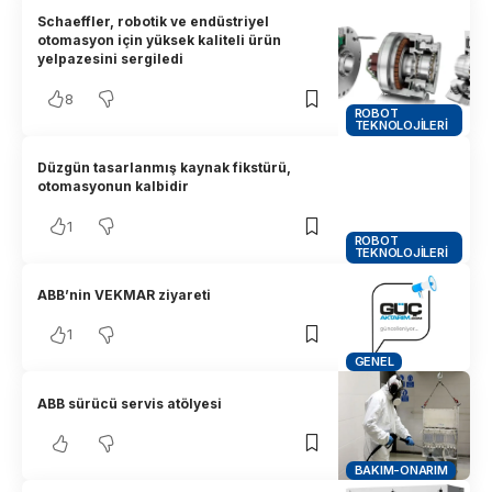
Schaeffler, robotik ve endüstriyel
otomasyon için yüksek kaliteli ürün
yelpazesini sergiledi
8
ROBOT
TEKNOLOJILERI
Düzgün tasarlanmış kaynak fikstürü,
otomasyonun kalbidir
1
ROBOT
TEKNOLOJILERI
ABB’nin VEKMAR ziyareti
1
GENEL
ABB sürücü servis atölyesi
BAKIM-ONARIM