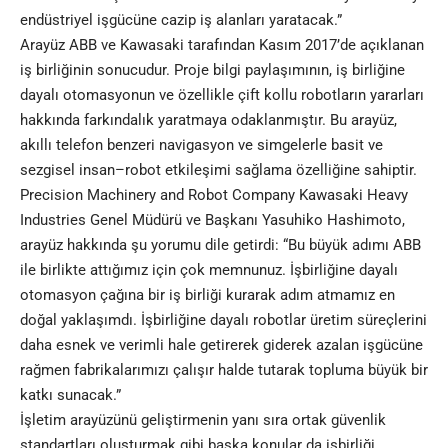
endüstriyel işgücüne cazip iş alanları yaratacak.”
Arayüz
ABB ve Kawasaki tarafından Kasım 2017’de açıklanan
iş birliğinin
sonucudur. Proje bilgi paylaşımının, iş birliğine
dayalı otomasyonun ve özellikle çift kollu robotların yararları
hakkında farkındalık yaratmaya odaklanmıştır. Bu arayüz,
akıllı telefon benzeri navigasyon ve simgelerle basit ve
sezgisel insan–robot etkileşimi sağlama özelliğine sahiptir.
Precision Machinery and Robot Company Kawasaki Heavy
Industries Genel Müdürü ve Başkanı Yasuhiko Hashimoto,
arayüz hakkında şu yorumu dile getirdi: “Bu büyük adımı ABB
ile birlikte attığımız için çok memnunuz. İşbirliğine dayalı
otomasyon çağına bir iş birliği kurarak adım atmamız en
doğal yaklaşımdı. İşbirliğine dayalı robotlar üretim süreçlerini
daha esnek ve verimli hale getirerek giderek azalan işgücüne
rağmen fabrikalarımızı çalışır halde tutarak topluma büyük bir
katkı sunacak.”
İşletim arayüzünü geliştirmenin yanı sıra ortak güvenlik
standartları oluşturmak gibi başka konular da işbirliği