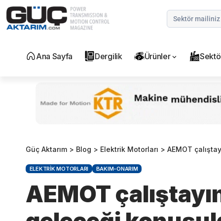
Ana Sayfa
Dergilik
Ürünler
Sektö
Güç Aktarım
>
Blog
>
Elektrik Motorları
>
AEMOT çalıştay
ELEKTRIK MOTORLARI
BAKIM-ONARIM
AEMOT çalıştayı