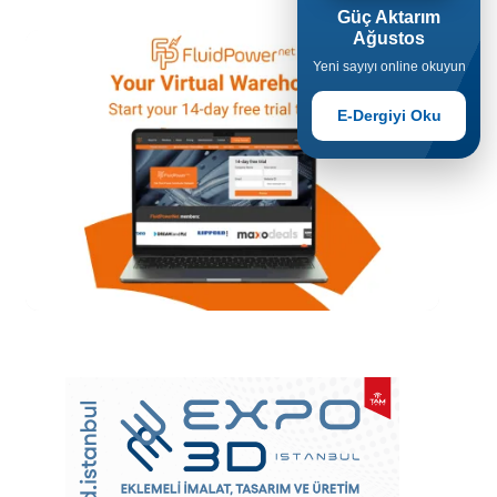
Güç Aktarım
Ağustos
Yeni sayıyı online okuyun
E-Dergiyi Oku