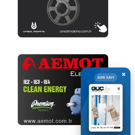
×
SON SAYI