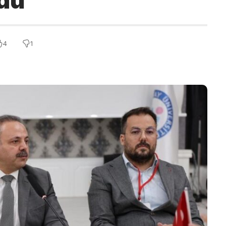
ldu
4
1