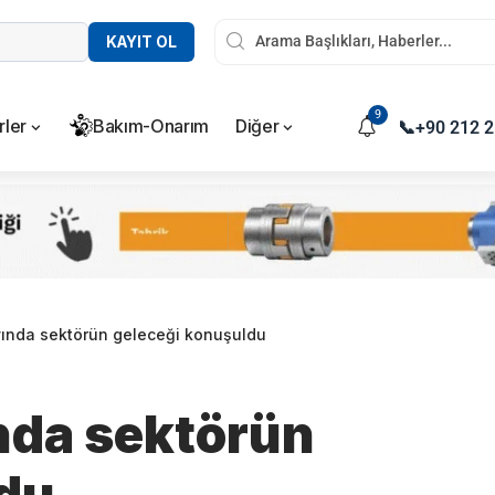
KAYIT OL
9
rler
Bakım-Onarım
Diğer
📞
+90 212 2
ında sektörün geleceği konuşuldu
nda sektörün