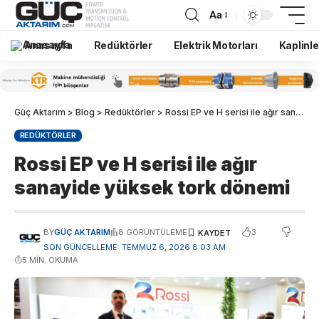
Aa
Anasayfa
Redüktörler
Elektrik Motorları
Kaplinle
Güç Aktarım
>
Blog
>
Redüktörler
>
Rossi EP ve H serisi ile ağır sanayide yüksek tork dönemi
REDÜKTÖRLER
Rossi EP ve H serisi ile ağır
sanayide yüksek tork dönemi
3
BY
GÜÇ AKTARIM
8 GÖRÜNTÜLEME
SON GÜNCELLEME: TEMMUZ 6, 2026 8:03 AM
5 MIN. OKUMA