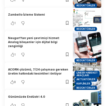
REDÜKTÖRLER
Zambello İzleme Sistemi
1
REDÜKTÖRLER
Neugart’tan yeni çevrimiçi hizmet:
Analog bileşenler için dijital bilgi
zenginliği
1
REDÜKTÖRLER
ACORN çözümü, 7/24 çalışması gereken
LINEER HAREKET
üretim hattındaki kesintileri önlüyor
ARAÇLARI
AKTÜATÖRLER
8
KAPLINLER
REDÜKTÖRLER
Günümüzde Endüstri 4.0
3