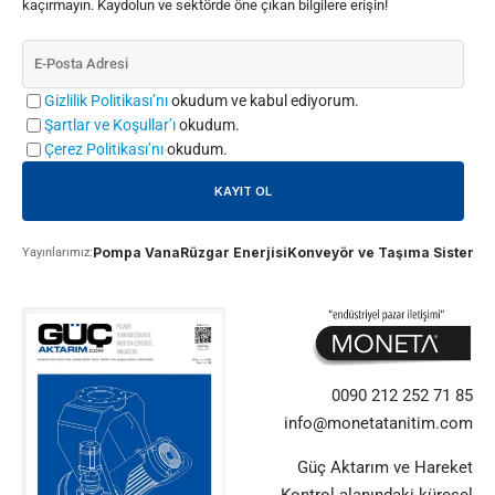
kaçırmayın. Kaydolun ve sektörde öne çıkan bilgilere erişin!
Gizlilik Politikası’nı
okudum ve kabul ediyorum.
Şartlar ve Koşullar’ı
okudum.
Çerez Politikası’nı
okudum.
Pompa Vana
Rüzgar Enerjisi
Konveyör ve Taşıma Sistemle
Yayınlarımız:
0090 212 252 71 85
info@monetatanitim.com
Güç Aktarım ve Hareket