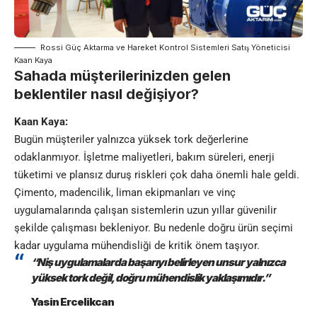
Rossi Güç Aktarma ve Hareket Kontrol Sistemleri Satış Yöneticisi
Kaan Kaya
Sahada müşterilerinizden gelen
beklentiler nasıl değişiyor?
Kaan Kaya:
Bugün müşteriler yalnızca yüksek tork değerlerine
odaklanmıyor. İşletme maliyetleri, bakım süreleri, enerji
tüketimi ve plansız duruş riskleri çok daha önemli hale geldi.
Çimento, madencilik, liman ekipmanları ve vinç
uygulamalarında çalışan sistemlerin uzun yıllar güvenilir
şekilde çalışması bekleniyor. Bu nedenle doğru ürün seçimi
kadar uygulama mühendisliği de kritik önem taşıyor.
“Niş uygulamalarda başarıyı belirleyen unsur yalnızca
yüksek tork değil, doğru mühendislik yaklaşımıdır.”
Yasin Ercelikcan