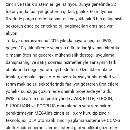
zincir ve tahrik sistemleri geliştiriyor. Dünya genelinde 32
lokasyonda faaliyet gösteren şirket, günlük 60 milyonun
üzerinde parça üretim kapasitesi ve yaklaşık 3 bin çalışanıyla
sektörün önde gelen teknoloji sağlayıcıları arasında yer
alıyor.
Türkiye operasyonunu 2016 yılında hayata geçiren IWIS,
geçen 10 yıllık süreçte yalnızca ürün tedariği yapan bir şirket
olmanın ötesine geçerek mühendislik desteği, uygulama
danışmanlığı ve satış sonrası hizmetleriyle sanayinin farklı
alanlarında değer yaratmayı hedefledi. Özellikle makine
imalatı, ambalaj, gıda, otomasyon, konveyör sistemleri ve
tarım makineleri sektörlerinde faaliyet gösteren üreticilere
yönelik sunduğu çözümlerle önemli projelerde yer aldı.
IWIS Türkiye’nin ürün portföyünde JWIS, ELITE, FLEXON,
EUROCHAIN ve ECOPLUS markalarının yanı sıra bakım
gerektirmeyen MEGAlife zincirleri, b.dry kuru tip zincir
teknolojisi, CLA otomatik zincir yağlama sistemi ve CCM-S
akıllı zincir esneme izleme sistemi gibi yenilikçi çözümler