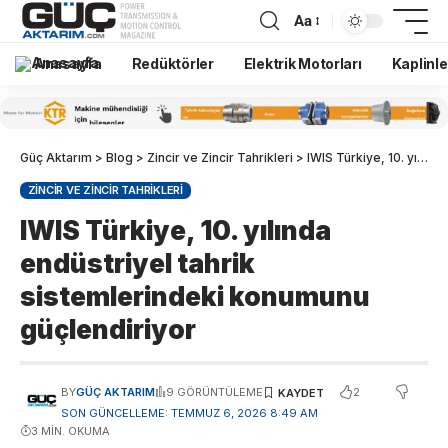
Aa
Anasayfa
Redüktörler
Elektrik Motorları
Kaplinle
Güç Aktarım
>
Blog
>
Zincir ve Zincir Tahrikleri
>
IWIS Türkiye, 10. yılında endüstriyel tahrik sistemlerindeki konumunu güçlendiriyor
ZINCIR VE ZINCIR TAHRIKLERI
IWIS Türkiye, 10. yılında
endüstriyel tahrik
sistemlerindeki konumunu
güçlendiriyor
2
BY
GÜÇ AKTARIM
9 GÖRÜNTÜLEME
SON GÜNCELLEME: TEMMUZ 6, 2026 8:49 AM
3 MIN. OKUMA