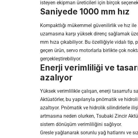
isteyen ekipman üreticileri için birçok seçene
Saniyede 1000 mm hız
Kompaktlığı mükemmel güvenilirlik ve hız ile 
uzamasına karşı yüksek direnç sağlamak üzer
mm hıza çıkabiliyor. Bu özelliğiyle vidalı tip, 
geçen ürün, servo motorlarla birlikte çok nok
gerçekleştirebiliyor.
Enerji verimliliği ve tasa
azalıyor
Yüksek verimlilikle çalışan, enerji tasarrufu 
Aktüatörler, bu yapılarıyla pnömatik ve hidrolik
azaltıyor. Pnömatik ve hidrolik silindirlerle il
artmasına neden olurken, Tsubaki Zincir Aktüa
sistem dönüşüm verimliliğini sağlıyor.
Gresle yağlanarak sorunlu yağ hatlarını ve sızı