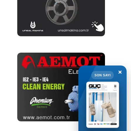
×
SON SAYI