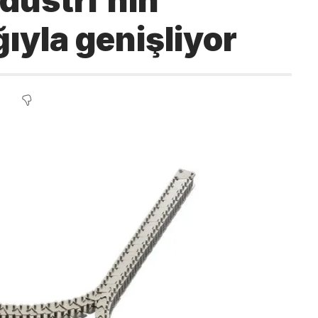
ndüstri’nin
ıyla genişliyor