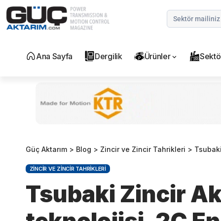
Ana Sayfa
Dergilik
Ürünler
Sektö
Güç Aktarım
>
Blog
>
Zincir ve Zincir Tahrikleri
>
Tsubaki Zin
ZINCIR VE ZINCIR TAHRIKLERI
Tsubaki Zincir Ak