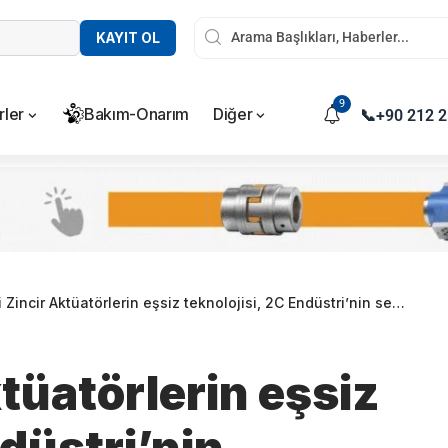
KAYIT OL
9
rler
Bakım-Onarım
Diğer
📞
+90 212 2
cir Aktüatörlerin eşsiz teknolojisi, 2C Endüstri’nin sektörel uzmanlığıyla genişliyor
tüatörlerin eşsiz