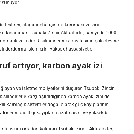
k sunuyor.
birleştiren; olağanüstü aşınma koruması ve zincir
e tasarlanan Tsubaki Zincir Aktüatörler, saniyede 1000
pnömatik ve hidrolik silindirlerin kapasitesinin çok ötesine
talı durdurma işlemlerini yüksek hassasiyetle
rruf artıyor, karbon ayak izi
sağlayan ve işletme maliyetlerini düşüren Tsubaki Zincir
 silindirlerle karşılaştırıldığında karbon ayak izini de
işkili karmaşık sistemler doğal olarak güç kayıplarının
törlerin basitliği kayıpların azalmasını ve yüksek bir
ntı riskini ortadan kaldıran Tsubaki Zincir Aktüatörler,