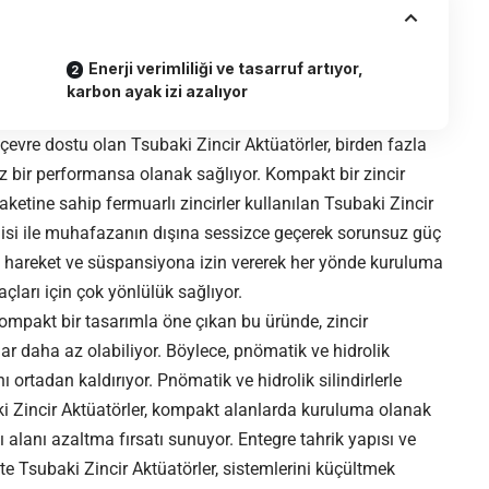
Enerji verimliliği ve tasarruf artıyor,
karbon ayak izi azalıyor
 çevre dostu olan Tsubaki Zincir Aktüatörler, birden fazla
z bir performansa olanak sağlıyor. Kompakt bir zincir
raketine sahip fermuarlı zincirler kullanılan Tsubaki Zincir
işlisi ile muhafazanın dışına sessizce geçerek sorunsuz güç
y hareket ve süspansiyona izin vererek her yönde kuruluma
açları için çok yönlülük sağlıyor.
kompakt bir tasarımla öne çıkan bu üründe, zincir
r daha az olabiliyor. Böylece, pnömatik ve hidrolik
nı ortadan kaldırıyor. Pnömatik ve hidrolik silindirlerle
ubaki Zincir Aktüatörler, kompakt alanlarda kuruluma olanak
 alanı azaltma fırsatı sunuyor. Entegre tahrik yapısı ve
kte Tsubaki Zincir Aktüatörler, sistemlerini küçültmek