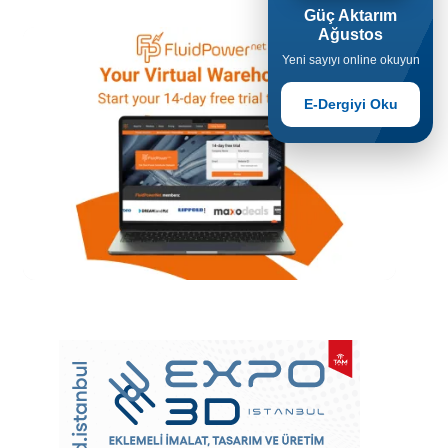
Güç Aktarım
Ağustos
Yeni sayıyı online okuyun
E-Dergiyi Oku