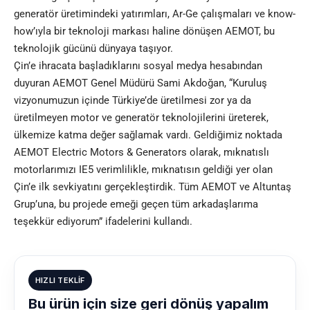
generatör üretimindeki yatırımları, Ar-Ge çalışmaları ve know-
how’ıyla bir teknoloji markası haline dönüşen AEMOT, bu
teknolojik gücünü dünyaya taşıyor.
Çin’e ihracata başladıklarını sosyal medya hesabından
duyuran AEMOT Genel Müdürü Sami Akdoğan, “Kuruluş
vizyonumuzun içinde Türkiye’de üretilmesi zor ya da
üretilmeyen motor ve generatör teknolojilerini üreterek,
ülkemize katma değer sağlamak vardı. Geldiğimiz noktada
AEMOT Electric Motors & Generators olarak, mıknatıslı
motorlarımızı IE5 verimlilikle, mıknatısın geldiği yer olan
Çin’e ilk sevkiyatını gerçekleştirdik. Tüm AEMOT ve Altuntaş
Grup’una, bu projede emeği geçen tüm arkadaşlarıma
teşekkür ediyorum” ifadelerini kullandı.
HIZLI TEKLIF
Bu ürün için size geri dönüş yapalım