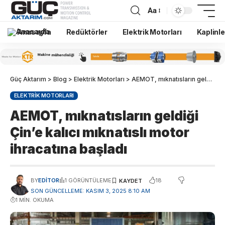
Aa
Anasayfa
Redüktörler
Elektrik Motorları
Kaplinle
Güç Aktarım
>
Blog
>
Elektrik Motorları
>
AEMOT, mıknatısların geldiği Çin’e kalıcı mıknatıslı motor ihracatına başladı
ELEKTRIK MOTORLARI
AEMOT, mıknatısların geldiği
Çin’e kalıcı mıknatıslı motor
ihracatına başladı
18
BY
EDITOR
1 GÖRÜNTÜLEME
SON GÜNCELLEME: KASIM 3, 2025 8:10 AM
1 MIN. OKUMA