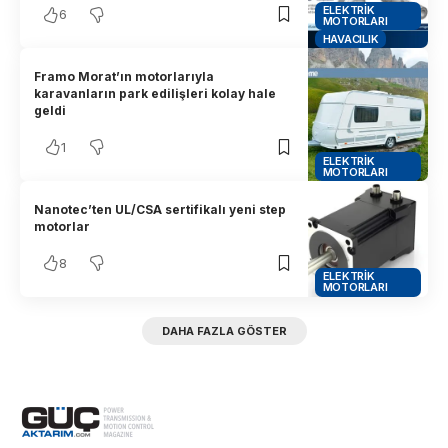
ELEKTRIK
6
MOTORLARI
HAVACILIK
Framo Morat’ın motorlarıyla
karavanların park edilişleri kolay hale
geldi
1
ELEKTRIK
MOTORLARI
Nanotec’ten UL/CSA sertifikalı yeni step
motorlar
8
ELEKTRIK
MOTORLARI
DAHA FAZLA GÖSTER