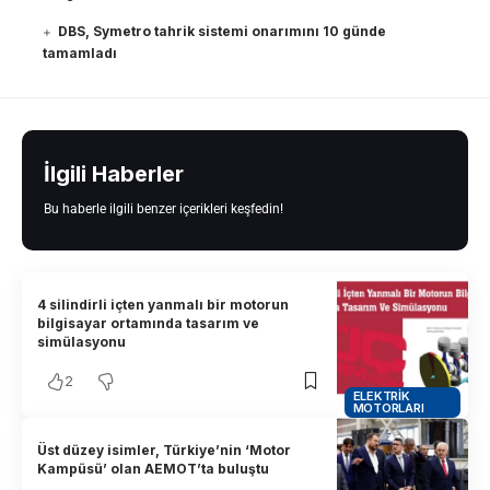
DBS, Symetro tahrik sistemi onarımını 10 günde
tamamladı
İlgili Haberler
Bu haberle ilgili benzer içerikleri keşfedin!
4 silindirli içten yanmalı bir motorun
bilgisayar ortamında tasarım ve
simülasyonu
2
ELEKTRIK
MOTORLARI
Üst düzey isimler, Türkiye’nin ‘Motor
Kampüsü’ olan AEMOT’ta buluştu