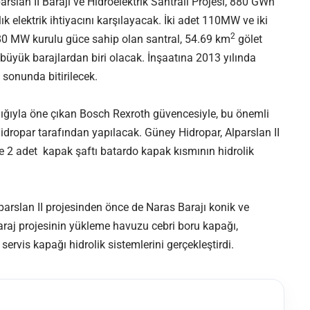
rslan II Barajı ve Hidroelektrik Santrali Projesi, 880 GWh
ık elektrik ihtiyacını karşılayacak. İki adet 110MW ve iki
2
80 MW kurulu güce sahip olan santral, 54.69 km
gölet
n büyük barajlardan biri olacak. İnşaatına 2013 yılında
 sonunda bitirilecek.
ığıyla öne çıkan Bosch Rexroth güvencesiyle, bu önemli
Hidropar tarafından yapılacak. Güney Hidropar, Alparslan II
e 2 adet kapak şaftı batardo kapak kısmının hidrolik
arslan II projesinden önce de Naras Barajı konik ve
baraj projesinin yükleme havuzu cebri boru kapağı,
ervis kapağı hidrolik sistemlerini gerçekleştirdi.