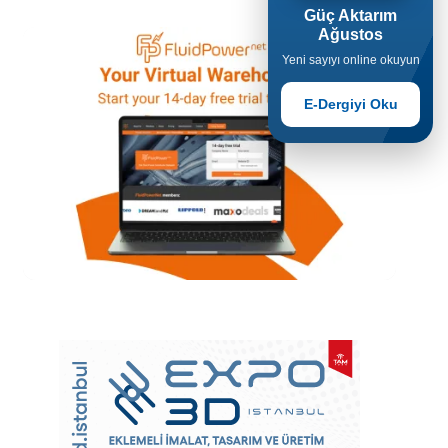
Güç Aktarım
Ağustos
Yeni sayıyı online okuyun
E-Dergiyi Oku