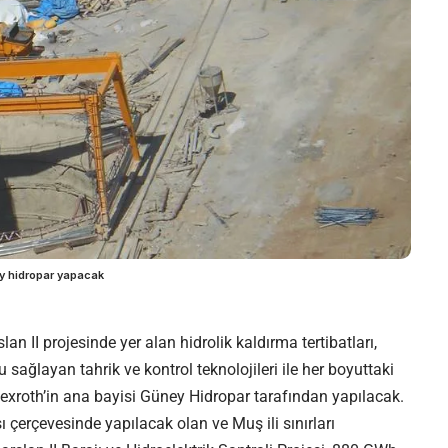
ney hidropar yapacak
an II projesinde yer alan hidrolik kaldırma tertibatları,
 sağlayan tahrik ve kontrol teknolojileri ile her boyuttaki
Rexroth’in ana bayisi Güney Hidropar tarafından yapılacak.
sı çerçevesinde yapılacak olan ve Muş ili sınırları