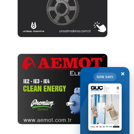
×
SON SAYI