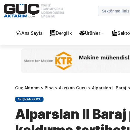
Ana Sayfa
Dergilik
Ürünler
Sektö
Güç Aktarım
>
Blog
>
Akışkan Gücü
>
Alparslan II Baraj p
AKIŞKAN GÜCÜ
Alparslan II Baraj