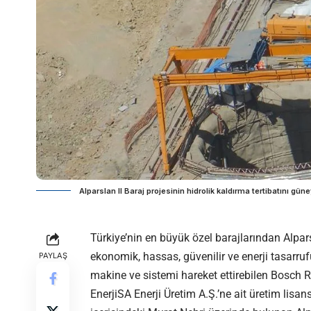
Alparslan II Baraj projesinin hidrolik kaldırma tertibatını gü
Türkiye’nin en büyük özel barajlarından Alparsl
ekonomik, hassas, güvenilir ve enerji tasarrufu
PAYLAŞ
makine ve sistemi hareket ettirebilen Bosch 
EnerjiSA Enerji Üretim A.Ş.’ne ait üretim lisan