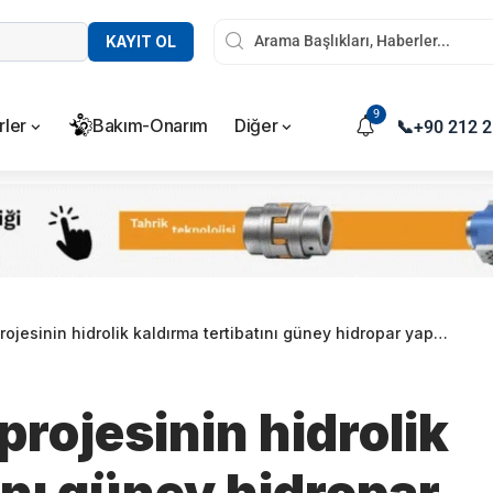
KAYIT OL
9
rler
Bakım-Onarım
Diğer
📞
+90 212 2
rojesinin hidrolik kaldırma tertibatını güney hidropar yapacak
 projesinin hidrolik