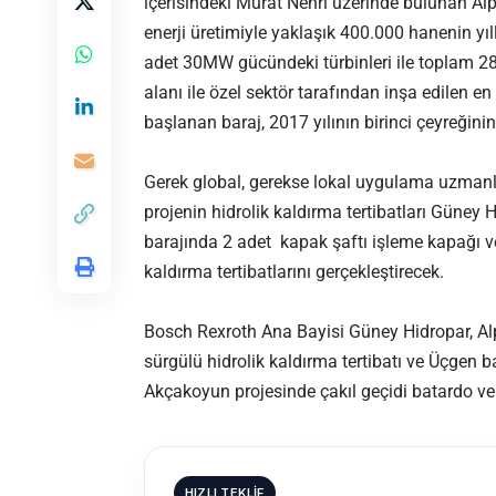
içerisindeki Murat Nehri üzerinde bulunan Alpa
enerji üretimiyle yaklaşık 400.000 hanenin yıll
adet 30MW gücündeki türbinleri ile toplam 2
alanı ile özel sektör tarafından inşa edilen e
başlanan baraj, 2017 yılının birinci çeyreğinin
Gerek global, gerekse lokal uygulama uzmanl
projenin hidrolik kaldırma tertibatları Güney 
barajında 2 adet kapak şaftı işleme kapağı v
kaldırma tertibatlarını gerçekleştirecek.
Bosch Rexroth Ana Bayisi Güney Hidropar, Alp
sürgülü hidrolik kaldırma tertibatı ve Üçgen 
Akçakoyun projesinde çakıl geçidi batardo ve s
HIZLI TEKLIF