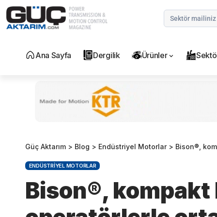
Ana Sayfa
Dergilik
Ürünler
Sektö
Güç Aktarım
>
Blog
>
Endüstriyel Motorlar
>
Bison®, kompak
ENDÜSTRIYEL MOTORLAR
Bison®, kompakt