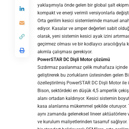
yaklaşımıyla önde gelen bir global şalt ekipm
kompakt ve enerji verimli versiyonlarla değişt
Orta gerilim kesici sistemlerinde manuel anah
ediyor. Kasalar ve amper değerleri sabit olduğ
olarak, yeni sistemin kesici ayak izini artırm
geçirmez olması ve bir kodlayıcı aracılığıy
akımla çalışması gerekiyor.
PowerSTAR DC Dişli Motor çözümü
Sızdırmaz paslanmaz çelik muhafaza içinde DC 
geliştirerek bu zorlukların üstesinden gelen B
özelleştirilmiş PowerSTAR DC Dişli Motor ile i
Bison, sektördeki en düşük 4,5 amperlik çekişi
alanı ortadan kaldırıyor. Kesici sistemin boyu
kasa alanlarına mükemmel şekilde oturuyor. T
aynı zamanda geleneksel lineer aktüatörlere 
ve kurulum maliyetlerinden tasarruf sağlıyor.