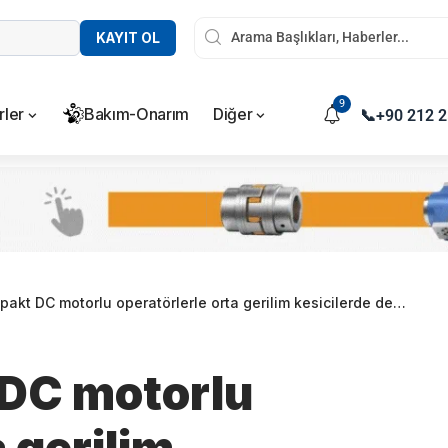
KAYIT OL
9
rler
Bakım-Onarım
Diğer
📞
+90 212 2
t DC motorlu operatörlerle orta gerilim kesicilerde devrim yaratıyor
 DC motorlu