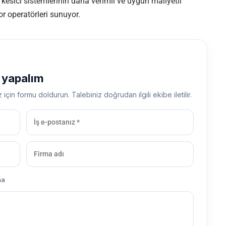
m kesici sistemlerinin daha verimli ve uygun maliyetli
 operatörleri sunuyor.
ş yapalım
z için formu doldurun. Talebiniz doğrudan ilgili ekibe iletilir.
ma