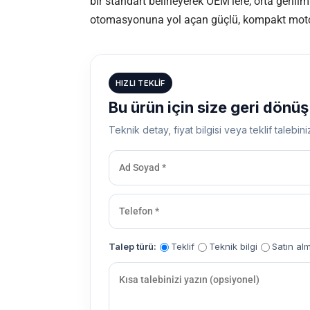
bir standart belirleyerek OEM’lere, orta gerili
otomasyonuna yol açan güçlü, kompakt motor
HIZLI TEKLIF
Bu ürün için size geri dönü
Teknik detay, fiyat bilgisi veya teklif talebini
Talep türü:
Teklif
Teknik bilgi
Satın al