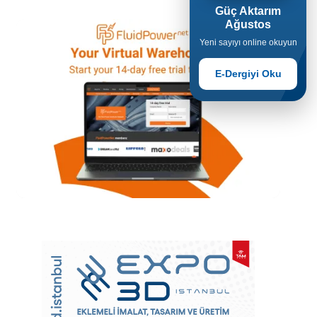
Güç Aktarım
Ağustos
Yeni sayıyı online okuyun
E-Dergiyi Oku