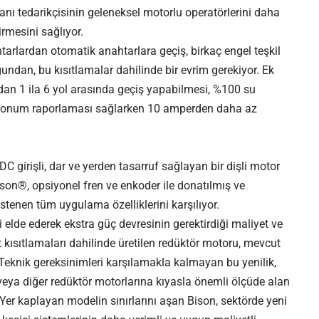
anı tedarikçisinin geleneksel motorlu operatörlerini daha
irmesini sağlıyor.
tarlardan otomatik anahtarlara geçiş, birkaç engel teşkil
undan, bu kısıtlamalar dahilinde bir evrim gerekiyor. Ek
adan 1 ila 6 yol arasında geçiş yapabilmesi, %100 su
la konum raporlaması sağlarken 10 amperden daha az
girişli, dar ve yerden tasarruf sağlayan bir dişli motor
ison®, opsiyonel fren ve enkoder ile donatılmış ve
stenen tüm uygulama özelliklerini karşılıyor.
 elde ederek ekstra güç devresinin gerektirdiği maliyet ve
t kısıtlamaları dahilinde üretilen redüktör motoru, mevcut
eknik gereksinimleri karşılamakla kalmayan bu yenilik,
veya diğer redüktör motorlarına kıyasla önemli ölçüde alan
 Yer kaplayan modelin sınırlarını aşan Bison, sektörde yeni