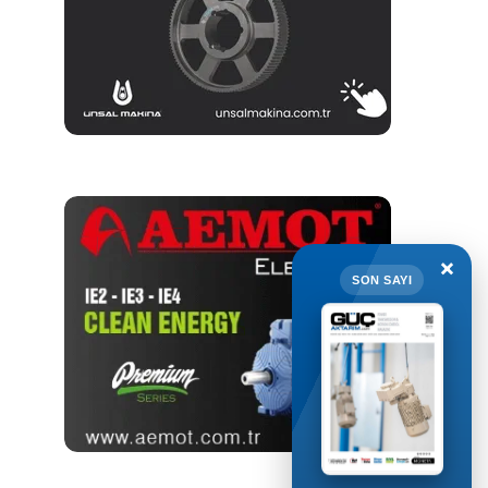
×
SON SAYI