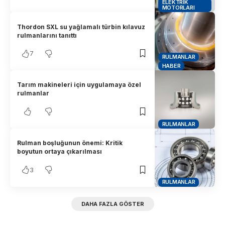
ELEKTRIK
MOTORLARI
Thordon SXL su yağlamalı türbin kılavuz
rulmanlarını tanıttı
7
RULMANLAR
HABER
Tarım makineleri için uygulamaya özel
rulmanlar
RULMANLAR
Rulman boşluğunun önemi: Kritik
boyutun ortaya çıkarılması
3
RULMANLAR
DAHA FAZLA GÖSTER