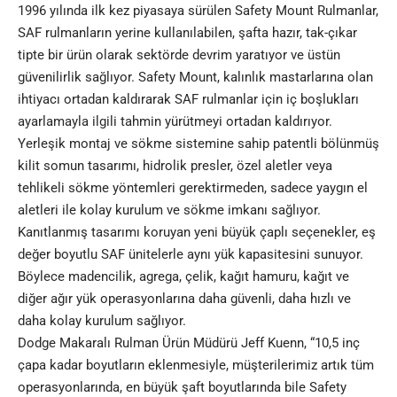
1996 yılında ilk kez piyasaya sürülen Safety Mount Rulmanlar,
SAF rulmanların yerine kullanılabilen, şafta hazır, tak-çıkar
tipte bir ürün olarak sektörde devrim yaratıyor ve üstün
güvenilirlik sağlıyor. Safety Mount, kalınlık mastarlarına olan
ihtiyacı ortadan kaldırarak SAF rulmanlar için iç boşlukları
ayarlamayla ilgili tahmin yürütmeyi ortadan kaldırıyor.
Yerleşik montaj ve sökme sistemine sahip patentli bölünmüş
kilit somun tasarımı, hidrolik presler, özel aletler veya
tehlikeli sökme yöntemleri gerektirmeden, sadece yaygın el
aletleri ile kolay kurulum ve sökme imkanı sağlıyor.
Kanıtlanmış tasarımı koruyan yeni büyük çaplı seçenekler, eş
değer boyutlu SAF ünitelerle aynı yük kapasitesini sunuyor.
Böylece madencilik, agrega, çelik, kağıt hamuru, kağıt ve
diğer ağır yük operasyonlarına daha güvenli, daha hızlı ve
daha kolay kurulum sağlıyor.
Dodge Makaralı Rulman Ürün Müdürü Jeff Kuenn, “10,5 inç
çapa kadar boyutların eklenmesiyle, müşterilerimiz artık tüm
operasyonlarında, en büyük şaft boyutlarında bile Safety