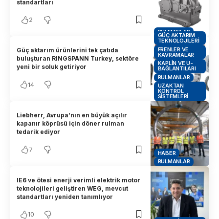
standartları
2
RULMANLAR
GÜÇ AKTARIM
TEKNOLOJILERI
FRENLER VE
Güç aktarım ürünlerini tek çatıda
KAVRAMALAR
buluşturan RINGSPANN Turkey, sektöre
KAPLIN VE U-
yeni bir soluk getiriyor
BAĞLANTILARI
RULMANLAR
14
UZAKTAN
KONTROL
SISTEMLERI
Liebherr, Avrupa’nın en büyük açılır
kapanır köprüsü için döner rulman
tedarik ediyor
7
HABER
RULMANLAR
IE6 ve ötesi enerji verimli elektrik motor
teknolojileri geliştiren WEG, mevcut
standartları yeniden tanımlıyor
10