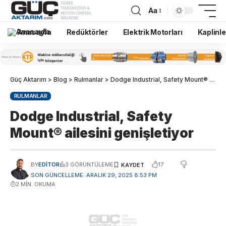
Aa
Anasayfa
Redüktörler
Elektrik Motorları
Kaplinle
Güç Aktarım
>
Blog
>
Rulmanlar
>
Dodge Industrial, Safety Mount® ailesini genişletiyor
RULMANLAR
Dodge Industrial, Safety
Mount® ailesini genişletiyor
17
BY
EDITOR
3 GÖRÜNTÜLEME
SON GÜNCELLEME: ARALIK 29, 2025 8:53 PM
2 MIN. OKUMA