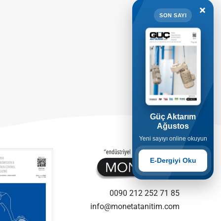
×
SON SAYI
Güç Aktarım
Ağustos
Yeni sayıyı online okuyun
E-Dergiyi Oku
0090 212 252 71 85
info@monetatanitim.com