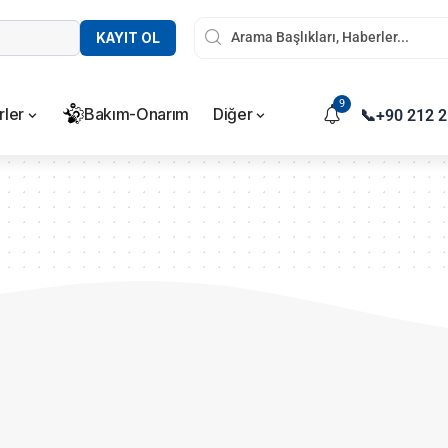
KAYIT OL
9
rler
Bakım-Onarım
Diğer
📞
+90 212 2