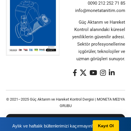
0090 212 252 71 85
info@monetatanitim.com
Güç Aktarım ve Hareket
Kontrol alanındaki küresel
yeniliklerin güvenilir adresi.
Sektör profesyonellerine
içgörüler, teknolojiler ve
uzman görüşleri sunuyor.
© 2021–2025 Güç Aktarım ve Hareket Kontrol Dergisi |
MONETA MEDYA
GRUBU
Bu siteyi kullanarak
Gizlilik Politikası
ve
Kullanım
TAMAM
Aylık ve haftalık bültenlerimizi kaçırmayın!
Kayıt Ol
Şartları
nı kabul etmiş olursunuz.