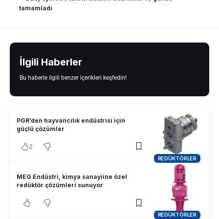
tamamladı
İlgili Haberler
Bu haberle ilgili benzer içerikleri keşfedin!
PGR’den hayvancılık endüstrisi için
güçlü çözümler
2
REDÜKTÖRLER
MEG Endüstri, kimya sanayiine özel
redüktör çözümleri sunuyor
REDÜKTÖRLER