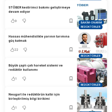
STÖBER kestirimci bakımı geliştirmeye
devam ediyor
9
BAKIM-ONARIM
REDÜKTÖRLER
Hassas mühendislikle yarının tarımına
güç katmak
22
REDÜKTÖRLER
Büyük çaplı çatı hareket sistemi ve
redüktör kullanımı
1
REDÜKTÖRLER
Neugart ile redüktörün kalbi için
birleştirilmiş bilgi birikimi
1