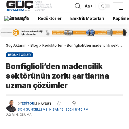
Aa
Anasayfa
Redüktörler
Elektrik Motorları
Kaplinle
Güç Aktarım
>
Blog
>
Redüktörler
>
Bonfiglioli’den madencilik sektörünün zorlu şartlarına uzman çözümler
REDÜKTÖRLER
Bonfiglioli’den madencilik
sektörünün zorlu şartlarına
uzman çözümler
1
BY
EDITOR
SON GÜNCELLEME: NISAN 18, 2024 8:40 PM
2 MIN. OKUMA