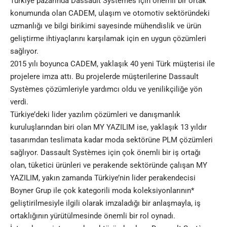
Türkiye pazarında Dassault Systèmes için önemli bir ortak
konumunda olan CADEM, ulaşım ve otomotiv sektöründeki
uzmanlığı ve bilgi birikimi sayesinde mühendislik ve ürün
geliştirme ihtiyaçlarını karşılamak için en uygun çözümleri
sağlıyor.
2015 yılı boyunca CADEM, yaklaşık 40 yeni Türk müşterisi ile
projelere imza attı. Bu projelerde müşterilerine Dassault
Systèmes çözümleriyle yardımcı oldu ve yenilikçiliğe yön
verdi.
Türkiye’deki lider yazılım çözümleri ve danışmanlık
kuruluşlarından biri olan MY YAZILIM ise, yaklaşık 13 yıldır
tasarımdan teslimata kadar moda sektörüne PLM çözümleri
sağlıyor. Dassault Systèmes için çok önemli bir iş ortağı
olan, tüketici ürünleri ve perakende sektöründe çalışan MY
YAZILIM, yakın zamanda Türkiye’nin lider perakendecisi
Boyner Grup ile çok kategorili moda koleksiyonlarının*
geliştirilmesiyle ilgili olarak imzaladığı bir anlaşmayla, iş
ortaklığının yürütülmesinde önemli bir rol oynadı.