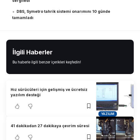
sergiledi
DBS, Symetro tahrik sistemi onarımını 10 günde
tamamladı
İlgili Haberler
Bu haberle ilgili benzer içerikleri keşfedin!
Hız sürücüleri için gelişmiş ve ücretsiz
yazılım desteği
YAZILIM
41 dakikadan 27 dakikaya çevrim süresi