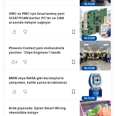
YAZILIM
XMC ve PMC için tasarlanmış yeni
IXXAT®CAN kartlar PC’ler ve CAN
arasında iletişim sağlıyor
YAZILIM
Phoenix Contact yeni mühendislik
yazılımı ‘Clipx Engineer’i tanıttı
3
YAZILIM
BMW veya NASA gibi kuruluşlarla
çalışırken, kalite şansa bırakılamaz
YAZILIM
Artık piyasada: Eplan Smart Wiring
»kesinlikle kolay»