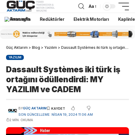
Aa
Anasayfa
Redüktörler
Elektrik Motorları
Kaplinle
Güç Aktarım
>
Blog
>
Yazılım
>
Dassault Systèmes iki türk iş ortağını ödüllendirdi: MY YAZILIM ve CADEM
YAZILIM
Dassault Systèmes iki türk iş
ortağını ödüllendirdi: MY
YAZILIM ve CADEM
BY
GÜÇ AKTARIM
SON GÜNCELLEME: NISAN 19, 2024 11:06 AM
2 MIN. OKUMA