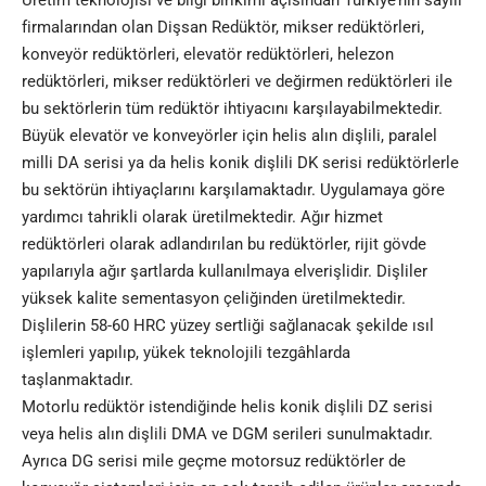
firmalarından olan
Dişsan Redüktör
, mikser redüktörleri,
konveyör redüktörleri, elevatör redüktörleri, helezon
redüktörleri, mikser redüktörleri ve değirmen redüktörleri ile
bu sektörlerin tüm redüktör ihtiyacını karşılayabilmektedir.
Büyük elevatör ve konveyörler için helis alın dişlili, paralel
milli DA serisi ya da helis konik dişlili DK serisi redüktörlerle
bu sektörün ihtiyaçlarını karşılamaktadır. Uygulamaya göre
yardımcı tahrikli olarak üretilmektedir. Ağır hizmet
redüktörleri olarak adlandırılan bu redüktörler, rijit gövde
yapılarıyla ağır şartlarda kullanılmaya elverişlidir. Dişliler
yüksek kalite sementasyon çeliğinden üretilmektedir.
Dişlilerin 58-60 HRC yüzey sertliği sağlanacak şekilde ısıl
işlemleri yapılıp, yükek teknolojili tezgâhlarda
taşlanmaktadır.
Motorlu redüktör istendiğinde helis konik dişlili DZ serisi
veya helis alın dişlili DMA ve DGM serileri sunulmaktadır.
Ayrıca DG serisi mile geçme motorsuz redüktörler de