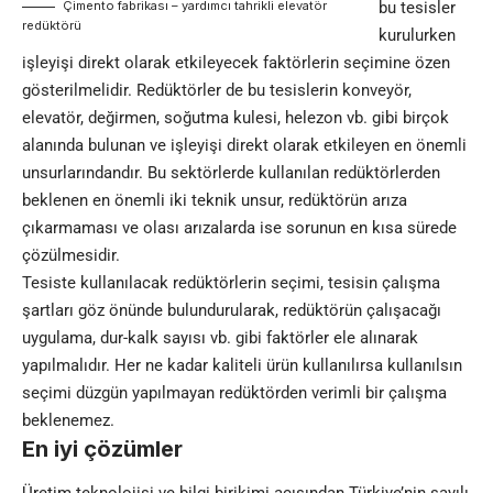
Çimento fabrikası – yardımcı tahrikli elevatör
bu tesisler
redüktörü
kurulurken
işleyişi direkt olarak etkileyecek faktörlerin seçimine özen
gösterilmelidir. Redüktörler de bu tesislerin konveyör,
elevatör, değirmen, soğutma kulesi, helezon vb. gibi birçok
alanında bulunan ve işleyişi direkt olarak etkileyen en önemli
unsurlarındandır. Bu sektörlerde kullanılan redüktörlerden
beklenen en önemli iki teknik unsur, redüktörün arıza
çıkarmaması ve olası arızalarda ise sorunun en kısa sürede
çözülmesidir.
Tesiste kullanılacak redüktörlerin seçimi, tesisin çalışma
şartları göz önünde bulundurularak, redüktörün çalışacağı
uygulama, dur-kalk sayısı vb. gibi faktörler ele alınarak
yapılmalıdır. Her ne kadar kaliteli ürün kullanılırsa kullanılsın
seçimi düzgün yapılmayan redüktörden verimli bir çalışma
beklenemez.
En iyi çözümler
Üretim teknolojisi ve bilgi birikimi açısından Türkiye’nin sayılı