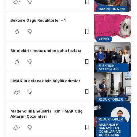
7
BAKIM-ONARIM
Sektöre Özgü Redüktörler – 1
GENEL
Bir elektrik motorundan daha fazlası
ELEKTRIK
MOTORLARI
İ-MAK’la gelecek için büyük adımlar
1
REDÜKTÖRLER
Madencilik Endüstrisi için I-MAK Güç
Aktarım Çözümleri
REDÜKTÖRLER
MADENCILIK
7
SANAYII TAŞ
OCAKLARI VE
AGREGALAR