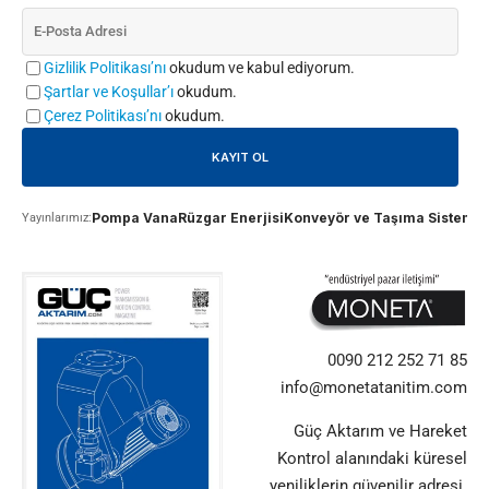
Gizlilik Politikası’nı
okudum ve kabul ediyorum.
Şartlar ve Koşullar’ı
okudum.
Çerez Politikası’nı
okudum.
Pompa Vana
Rüzgar Enerjisi
Konveyör ve Taşıma Sistemle
Yayınlarımız:
0090 212 252 71 85
info@monetatanitim.com
Güç Aktarım ve Hareket
Kontrol alanındaki küresel
yeniliklerin güvenilir adresi.