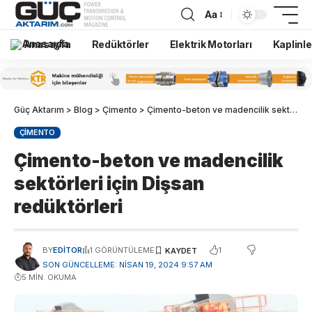
Aa
Anasayfa
Redüktörler
Elektrik Motorları
Kaplinle
Güç Aktarım
>
Blog
>
Çimento
>
Çimento-beton ve madencilik sektörleri için Dişsan redüktörleri
ÇIMENTO
Çimento-beton ve madencilik
sektörleri için Dişsan
redüktörleri
1
BY
EDITOR
1 GÖRÜNTÜLEME
SON GÜNCELLEME: NISAN 19, 2024 9:57 AM
5 MIN. OKUMA