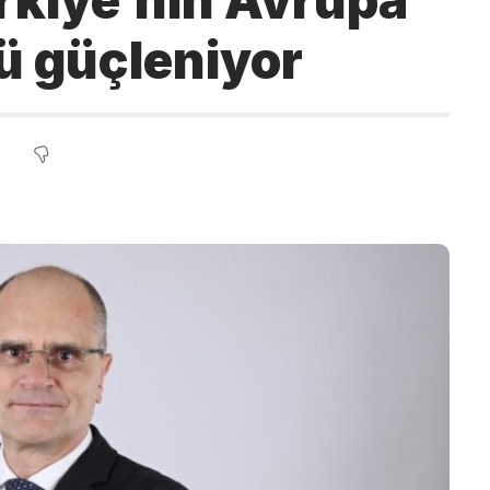
rkiye’nin Avrupa
ü güçleniyor