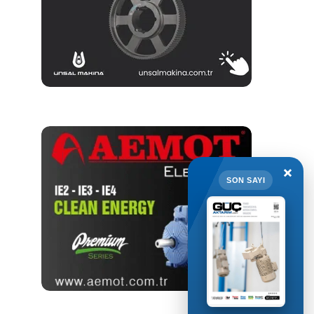
×
SON SAYI