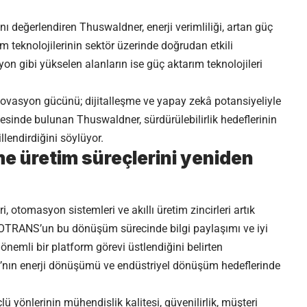
nı değerlendiren Thuswaldner, enerji verimliliği, artan güç
 teknolojilerinin sektör üzerinde doğrudan etkili
yon gibi yükselen alanların ise güç aktarım teknolojileri
 inovasyon gücünü; dijitalleşme ve yapay zekâ potansiyeliyle
mesinde bulunan Thuswaldner, sürdürülebilirlik hedeflerinin
llendirdiğini söylüyor.
me üretim süreçlerini yeniden
, otomasyon sistemleri ve akıllı üretim zincirleri artık
UROTRANS’un bu dönüşüm sürecinde bilgi paylaşımı ve iyi
önemli bir platform görevi üstlendiğini belirten
’nın enerji dönüşümü ve endüstriyel dönüşüm hedeflerinde
lü yönlerinin mühendislik kalitesi, güvenilirlik, müşteri