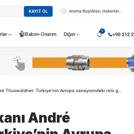
KAYIT OL
9
rler
Bakım-Onarım
Diğer
📞
+90 212 2
uswaldner: Türkiye’nin Avrupa sanayisindeki rolü güçleniyor
anı André