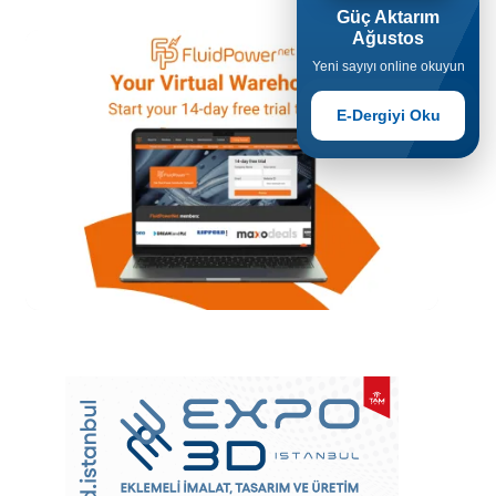
Güç Aktarım
Ağustos
Yeni sayıyı online okuyun
E-Dergiyi Oku