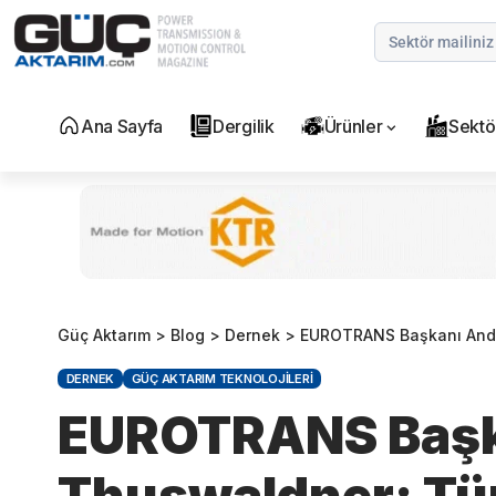
Ana Sayfa
Dergilik
Ürünler
Sektö
Güç Aktarım
>
Blog
>
Dernek
>
EUROTRANS Başkanı André Th
DERNEK
GÜÇ AKTARIM TEKNOLOJILERI
EUROTRANS Başk