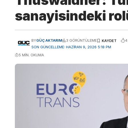
Thuswaldner: Tü
sanayisindeki rol
4
BY
GÜÇ AKTARIM
3 GÖRÜNTÜLEME
SON GÜNCELLEME: HAZIRAN 9, 2026 5:18 PM
5 MIN. OKUMA