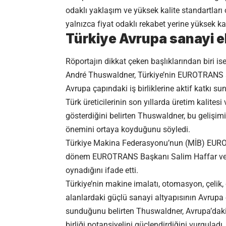
odaklı yaklaşım ve yüksek kalite standartları
yalnızca fiyat odaklı rekabet yerine yüksek ka
Türkiye Avrupa sanayi e
Röportajın dikkat çeken başlıklarından biri i
André Thuswaldner, Türkiye’nin EUROTRANS a
Avrupa çapındaki iş birliklerine aktif katkı su
Türk üreticilerinin son yıllarda üretim kalitesi
gösterdiğini belirten Thuswaldner, bu gelişimin
önemini ortaya koyduğunu söyledi.
Türkiye Makina Federasyonu’nun (MİB) EURO
dönem EUROTRANS Başkanı Salim Haffar ve I-
oynadığını ifade etti.
Türkiye’nin makine imalatı, otomasyon, çelik,
alanlardaki güçlü sanayi altyapısının Avrupa
sunduğunu belirten Thuswaldner, Avrupa’daki b
birliği potansiyelini güçlendirdiğini vurguladı.