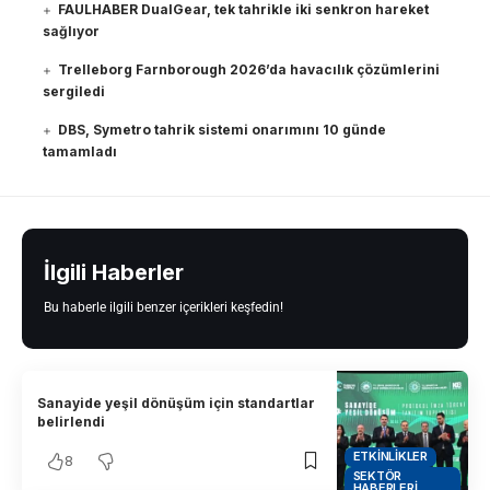
FAULHABER DualGear, tek tahrikle iki senkron hareket
sağlıyor
Trelleborg Farnborough 2026’da havacılık çözümlerini
sergiledi
DBS, Symetro tahrik sistemi onarımını 10 günde
tamamladı
İlgili Haberler
Bu haberle ilgili benzer içerikleri keşfedin!
Sanayide yeşil dönüşüm için standartlar
belirlendi
ETKINLIKLER
8
SEKTÖR
HABERLERI