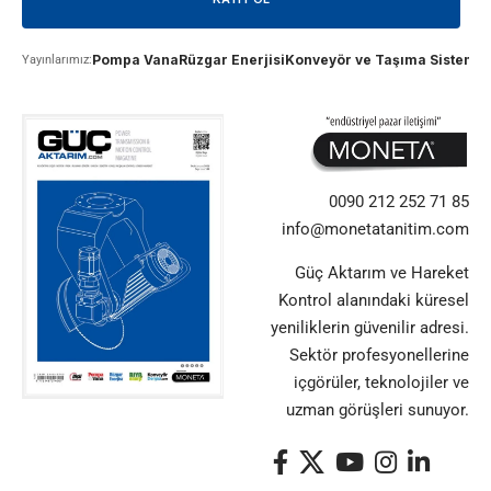
Pompa Vana
Rüzgar Enerjisi
Konveyör ve Taşıma Sistemle
Yayınlarımız:
0090 212 252 71 85
info@monetatanitim.com
Güç Aktarım ve Hareket
Kontrol alanındaki küresel
yeniliklerin güvenilir adresi.
Sektör profesyonellerine
içgörüler, teknolojiler ve
uzman görüşleri sunuyor.