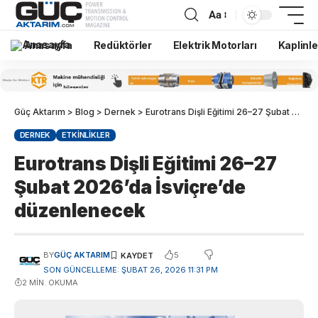
Aa
Anasayfa
Redüktörler
Elektrik Motorları
Kaplinle
Güç Aktarım
>
Blog
>
Dernek
>
Eurotrans Dişli Eğitimi 26–27 Şubat 2026’da İsviçre’de düzenlenecek
DERNEK
ETKINLIKLER
Eurotrans Dişli Eğitimi 26–27
Şubat 2026’da İsviçre’de
düzenlenecek
5
BY
GÜÇ AKTARIM
SON GÜNCELLEME: ŞUBAT 26, 2026 11:31 PM
2 MIN. OKUMA