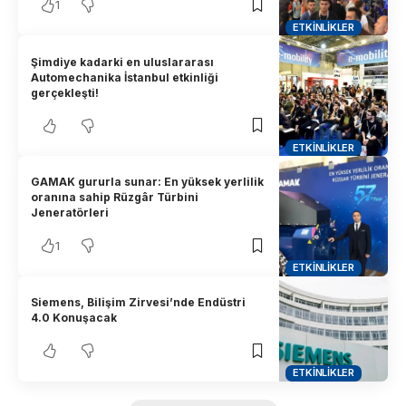
1
ETKINLIKLER
Şimdiye kadarki en uluslararası
Automechanika İstanbul etkinliği
gerçekleşti!
ETKINLIKLER
GAMAK gururla sunar: En yüksek yerlilik
oranına sahip Rüzgâr Türbini
Jeneratörleri
1
ETKINLIKLER
Siemens, Bilişim Zirvesi’nde Endüstri
4.0 Konuşacak
ETKINLIKLER