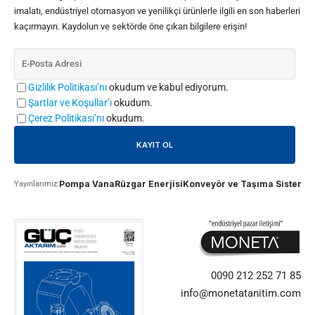
imalatı, endüstriyel otomasyon ve yenilikçi ürünlerle ilgili en son haberleri
kaçırmayın. Kaydolun ve sektörde öne çıkan bilgilere erişin!
Gizlilik Politikası’nı
okudum ve kabul ediyorum.
Şartlar ve Koşullar’ı
okudum.
Çerez Politikası’nı
okudum.
Pompa Vana
Rüzgar Enerjisi
Konveyör ve Taşıma Sistemle
Yayınlarımız:
0090 212 252 71 85
info@monetatanitim.com