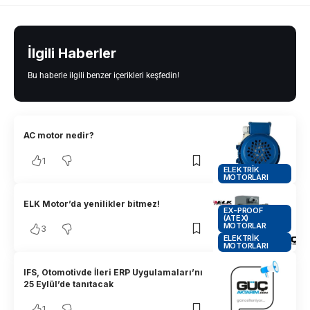
İlgili Haberler
Bu haberle ilgili benzer içerikleri keşfedin!
AC motor nedir?
1
ELEKTRIK
MOTORLARI
ELK Motor’da yenilikler bitmez!
EX-PROOF
(ATEX)
MOTORLAR
3
ELEKTRIK
MOTORLARI
IFS, Otomotivde İleri ERP Uygulamaları’nı
25 Eylül’de tanıtacak
1