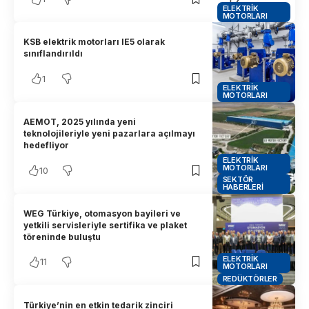
ELEKTRIK
MOTORLARI
KSB elektrik motorları IE5 olarak
sınıflandırıldı
1
ELEKTRIK
MOTORLARI
AEMOT, 2025 yılında yeni
teknolojileriyle yeni pazarlara açılmayı
hedefliyor
ELEKTRIK
MOTORLARI
10
SEKTÖR
HABERLERI
WEG Türkiye, otomasyon bayileri ve
yetkili servisleriyle sertifika ve plaket
töreninde buluştu
ELEKTRIK
11
MOTORLARI
REDÜKTÖRLER
Türkiye’nin en etkin tedarik zinciri