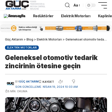
Aa
Anasayfa
Redüktörler
Elektrik Motorları
Kaplinle
Güç Aktarım
>
Blog
>
Elektrik Motorları
>
Geleneksel otomotiv tedarik zincirinin ötesine geçin
ELEKTRIK MOTORLARI
Geleneksel otomotiv tedarik
zincirinin ötesine geçin
1
BY
GÜÇ AKTARIM
SON GÜNCELLEME: NISAN 19, 2024 10:03 AM
5 MIN. OKUMA