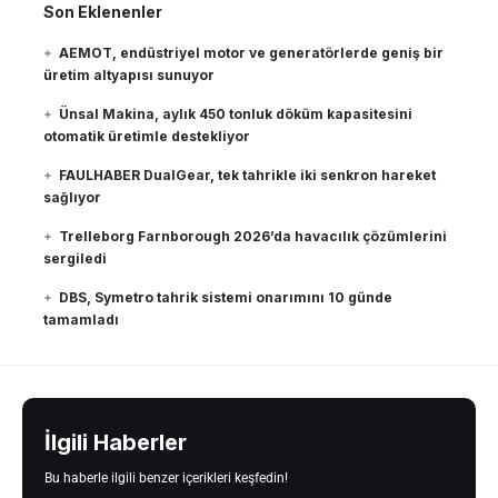
Son Eklenenler
AEMOT, endüstriyel motor ve generatörlerde geniş bir
üretim altyapısı sunuyor
Ünsal Makina, aylık 450 tonluk döküm kapasitesini
otomatik üretimle destekliyor
FAULHABER DualGear, tek tahrikle iki senkron hareket
sağlıyor
Trelleborg Farnborough 2026’da havacılık çözümlerini
sergiledi
DBS, Symetro tahrik sistemi onarımını 10 günde
tamamladı
İlgili Haberler
Bu haberle ilgili benzer içerikleri keşfedin!