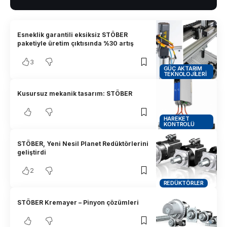
Esneklik garantili eksiksiz STÖBER
paketiyle üretim çıktısında %30 artış
3
GÜÇ AKTARIM
TEKNOLOJILERI
Kusursuz mekanik tasarım: STÖBER
HAREKET
KONTROLÜ
STÖBER, Yeni Nesil Planet Redüktörlerini
geliştirdi
2
REDÜKTÖRLER
STÖBER Kremayer – Pinyon çözümleri