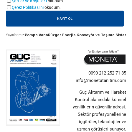
Şartlar ve Koşullar’ı
okudum.
Çerez Politikası’nı
okudum.
Pompa Vana
Rüzgar Enerjisi
Konveyör ve Taşıma Sistemle
Yayınlarımız:
0090 212 252 71 85
info@monetatanitim.com
Güç Aktarım ve Hareket
Kontrol alanındaki küresel
yeniliklerin güvenilir adresi.
Sektör profesyonellerine
içgörüler, teknolojiler ve
uzman görüşleri sunuyor.