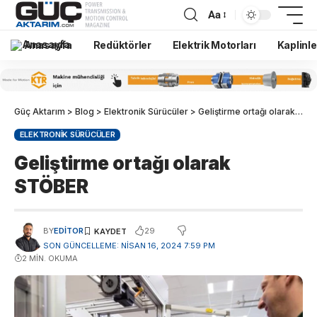
Aa
Anasayfa
Redüktörler
Elektrik Motorları
Kaplinle
Güç Aktarım
>
Blog
>
Elektronik Sürücüler
>
Geliştirme ortağı olarak STÖBER
ELEKTRONIK SÜRÜCÜLER
Geliştirme ortağı olarak
STÖBER
29
BY
EDITOR
SON GÜNCELLEME: NISAN 16, 2024 7:59 PM
2 MIN. OKUMA