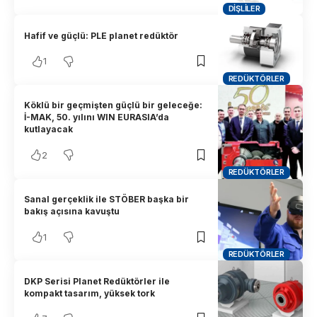
DIŞLILER
Hafif ve güçlü: PLE planet redüktör
1
REDÜKTÖRLER
Köklü bir geçmişten güçlü bir geleceğe:
İ-MAK, 50. yılını WIN EURASIA’da
kutlayacak
2
REDÜKTÖRLER
Sanal gerçeklik ile STÖBER başka bir
bakış açısına kavuştu
1
REDÜKTÖRLER
DKP Serisi Planet Redüktörler ile
kompakt tasarım, yüksek tork