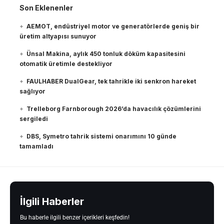
Son Eklenenler
AEMOT, endüstriyel motor ve generatörlerde geniş bir
üretim altyapısı sunuyor
Ünsal Makina, aylık 450 tonluk döküm kapasitesini
otomatik üretimle destekliyor
FAULHABER DualGear, tek tahrikle iki senkron hareket
sağlıyor
Trelleborg Farnborough 2026’da havacılık çözümlerini
sergiledi
DBS, Symetro tahrik sistemi onarımını 10 günde
tamamladı
İlgili Haberler
Bu haberle ilgili benzer içerikleri keşfedin!