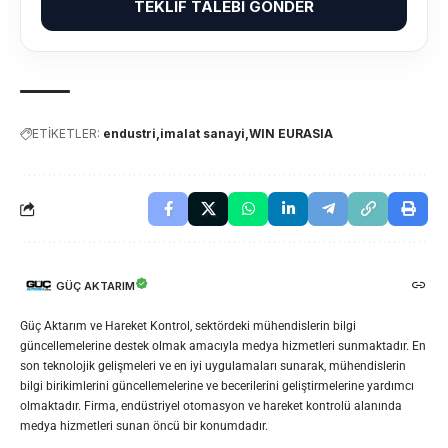
TEKLIF TALEBI GÖNDER
ETİKETLER:
endustri
imalat sanayi
WIN EURASIA
GÜÇ AKTARIM
Güç Aktarım ve Hareket Kontrol, sektördeki mühendislerin bilgi
güncellemelerine destek olmak amacıyla medya hizmetleri sunmaktadır. En
son teknolojik gelişmeleri ve en iyi uygulamaları sunarak, mühendislerin
bilgi birikimlerini güncellemelerine ve becerilerini geliştirmelerine yardımcı
olmaktadır. Firma, endüstriyel otomasyon ve hareket kontrolü alanında
medya hizmetleri sunan öncü bir konumdadır.