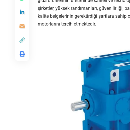
gıda ürünlerinin üretiminde kaliteli ve tekno
şirketler, yüksek randımanları, güvenilirliği; b
kalite belgelerinin gerektirdiği şartlara sahip 
motorlarını tercih etmektedir.