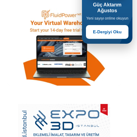
Güç Aktarım
Ağustos
Yeni sayıyı online okuyun
E-Dergiyi Oku