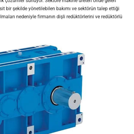
lojik çözümler sunuyor. Sektöre makine üreten önde gelen
asit bir şekilde yönetilebilen bakımı ve sektörün talep ettiği
olmaları nedeniyle firmanın dişli redüktörlerini ve redüktörlü