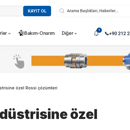
KAYIT OL
9
rler
Bakım-Onarım
Diğer
📞
+90 212 2
trisine özel Rossi çözümleri
düstrisine özel