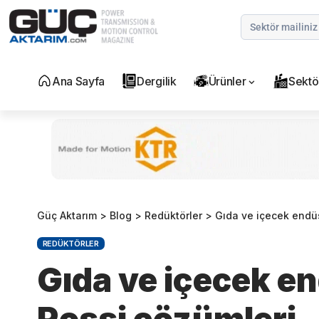
Ana Sayfa
Dergilik
Ürünler
Sektö
Güç Aktarım
>
Blog
>
Redüktörler
>
Gıda ve içecek endüs
REDÜKTÖRLER
Gıda ve içecek en