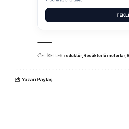
TEKL
ETİKETLER:
redüktör
Redüktörlü motorlar
Yazarı Paylaş