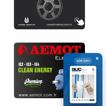
×
SON SAYI