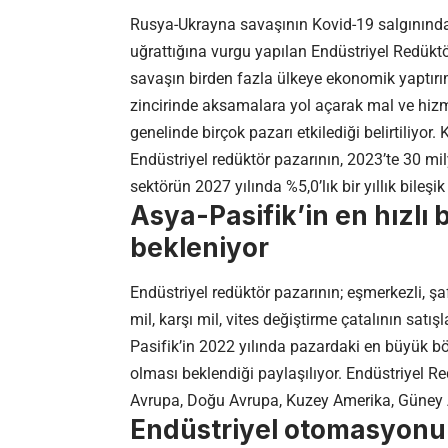
Rusya-Ukrayna savaşının Kovid-19 salgınınd
uğrattığına vurgu yapılan Endüstriyel Redüktö
savaşın birden fazla ülkeye ekonomik yaptırı
zincirinde aksamalara yol açarak mal ve hiz
genelinde birçok pazarı etkilediği belirtiliyor
Endüstriyel redüktör pazarının, 2023’te 30 m
sektörün 2027 yılında %5,0’lık bir yıllık bile
Asya-Pasifik’in en hızlı
bekleniyor
Endüstriyel redüktör pazarının; eşmerkezli, şaft
mil, karşı mil, vites değiştirme çatalının satış
Pasifik’in 2022 yılında pazardaki en büyük 
olması beklendiği paylaşılıyor. Endüstriyel R
Avrupa, Doğu Avrupa, Kuzey Amerika, Güney Am
Endüstriyel otomasyonun i