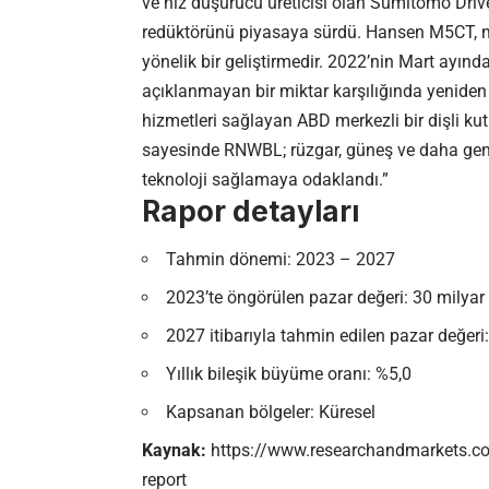
ve hız düşürücü üreticisi olan Sumitomo Dri
redüktörünü piyasaya sürdü. Hansen M5CT, m
yönelik bir geliştirmedir. 2022’nin Mart ayınd
açıklanmayan bir miktar karşılığında yeniden ür
hizmetleri sağlayan ABD merkezli bir dişli kut
sayesinde RNWBL; rüzgar, güneş ve daha geniş
teknoloji sağlamaya odaklandı.”
Rapor detayları
Tahmin dönemi: 2023 – 2027
2023’te öngörülen pazar değeri: 30 milyar
2027 itibarıyla tahmin edilen pazar değeri
Yıllık bileşik büyüme oranı: %5,0
Kapsanan bölgeler: Küresel
Kaynak:
https://www.researchandmarkets.com
report