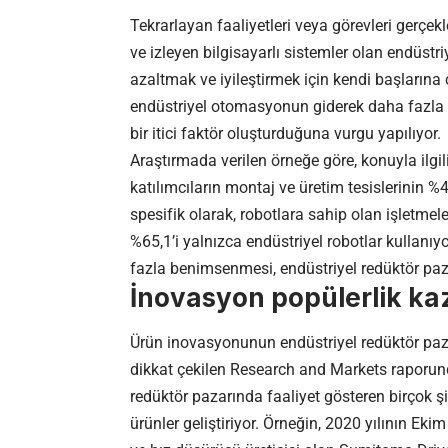
Tekrarlayan faaliyetleri veya görevleri gerçek
ve izleyen bilgisayarlı sistemler olan endüst
azaltmak ve iyileştirmek için kendi başlarına 
endüstriyel otomasyonun giderek daha fazla 
bir itici faktör oluşturduğuna vurgu yapılıyor.
Araştırmada verilen örneğe göre, konuyla ilgil
katılımcıların montaj ve üretim tesislerinin %
spesifik olarak, robotlara sahip olan işletmeler
%65,1’i yalnızca endüstriyel robotlar kullanı
fazla benimsenmesi, endüstriyel redüktör pazarı
İnovasyon popülerlik ka
Ürün inovasyonunun endüstriyel
redüktör
paz
dikkat çekilen Research and Markets raporunda,
redüktör pazarında faaliyet gösteren birçok şi
ürünler geliştiriyor. Örneğin, 2020 yılının Eki