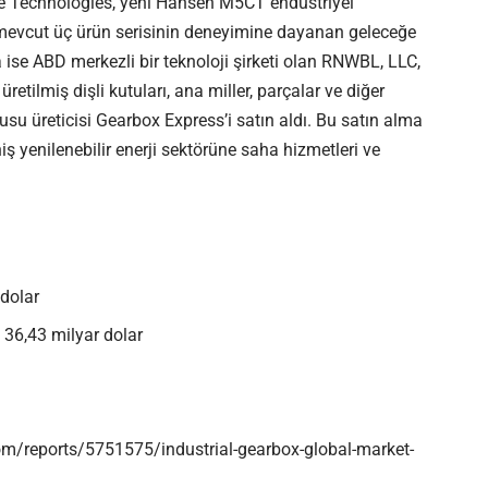
ve Technologies, yeni Hansen M5CT endüstriyel
evcut üç ürün serisinin deneyimine dayanan geleceğe
a ise ABD merkezli bir teknoloji şirketi olan RNWBL, LLC,
etilmiş dişli kutuları, ana miller, parçalar ve diğer
usu üreticisi Gearbox Express’i satın aldı. Bu satın alma
 yenilenebilir enerji sektörüne saha hizmetleri ve
 dolar
: 36,43 milyar dolar
/reports/5751575/industrial-gearbox-global-market-