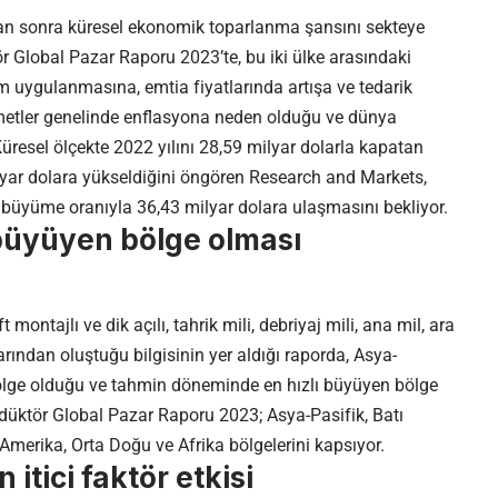
an sonra küresel ekonomik toparlanma şansını sekteye
r Global Pazar Raporu 2023’te, bu iki ülke arasındaki
m uygulanmasına, emtia fiyatlarında artışa ve tedarik
metler genelinde enflasyona neden olduğu ve dünya
. Küresel ölçekte 2022 yılını 28,59 milyar dolarla kapatan
ilyar dolara yükseldiğini öngören Research and Markets,
şik büyüme oranıyla 36,43 milyar dolara ulaşmasını bekliyor.
 büyüyen bölge olması
 montajlı ve dik açılı, tahrik mili, debriyaj mili, ana mil, ara
larından oluştuğu bilgisinin yer aldığı raporda, Asya-
bölge olduğu ve tahmin döneminde en hızlı büyüyen bölge
edüktör Global Pazar Raporu 2023; Asya-Pasifik, Batı
erika, Orta Doğu ve Afrika bölgelerini kapsıyor.
tici faktör etkisi