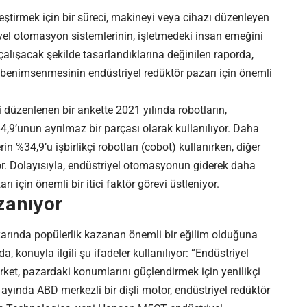
leştirmek için bir süreci, makineyi veya cihazı düzenleyen
riyel otomasyon sistemlerinin, işletmedeki insan emeğini
çalışacak şekilde tasarlandıklarına değinilen raporda,
benimsenmesinin endüstriyel redüktör pazarı için önemli
i düzenlenen bir ankette 2021 yılında robotların,
44,9’unun ayrılmaz bir parçası olarak kullanılıyor. Daha
in %34,9’u işbirlikçi robotları (cobot) kullanırken, diğer
yor. Dolayısıyla, endüstriyel otomasyonun giderek daha
 için önemli bir itici faktör görevi üstleniyor.
zanıyor
arında popülerlik kazanan önemli bir eğilim olduğuna
 konuyla ilgili şu ifadeler kullanılıyor: “Endüstriyel
rket, pazardaki konumlarını güçlendirmek için yenilikçi
m ayında ABD merkezli bir dişli motor, endüstriyel redüktör