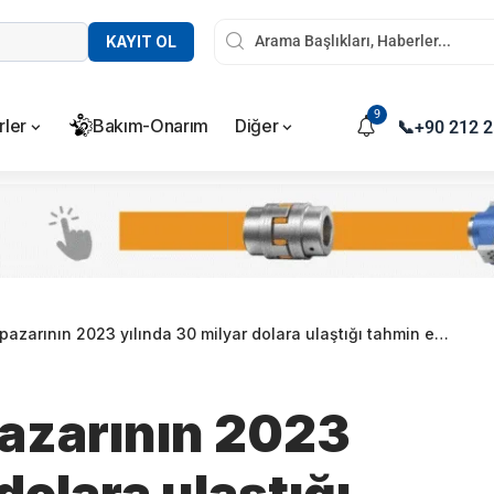
KAYIT OL
9
rler
Bakım-Onarım
Diğer
📞
+90 212 2
azarının 2023 yılında 30 milyar dolara ulaştığı tahmin ediliyor
pazarının 2023