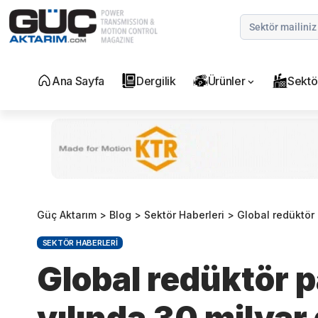
Ana Sayfa
Dergilik
Ürünler
Sektö
Güç Aktarım
>
Blog
>
Sektör Haberleri
>
Global redüktör p
SEKTÖR HABERLERI
Global redüktör 