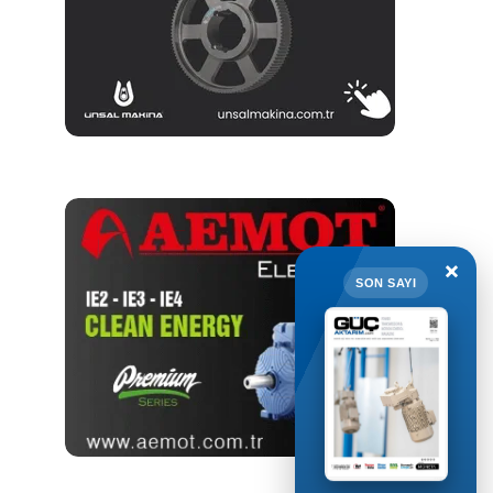
×
SON SAYI