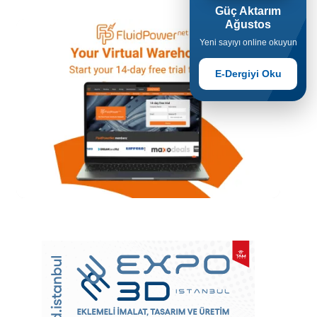
Güç Aktarım
Ağustos
Yeni sayıyı online okuyun
E-Dergiyi Oku