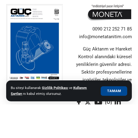
0090 212 252 71 85
info@monetatanitim.com
Güç Aktarım ve Hareket
Kontrol alanındaki küresel
yeniliklerin güvenilir adresi.
Sektör profesyonellerine
içgörüler, teknolojiler ve
uzman görüşleri sunuyor.
Bu siteyi kullanarak
Gizlilik Politikası
ve
Kullanım
TAMAM
Şartları
nı kabul etmiş olursunuz.
© 2021–2025 Güç Aktarım ve Hareket Kontrol Dergisi |
MONETA MEDYA
GRUBU