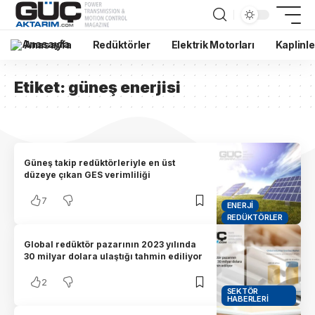
Anasayfa
Redüktörler
Elektrik Motorları
Kaplinle
Etiket:
güneş enerjisi
Güneş takip redüktörleriyle en üst
düzeye çıkan GES verimliliği
7
ENERJI
REDÜKTÖRLER
Global redüktör pazarının 2023 yılında
30 milyar dolara ulaştığı tahmin ediliyor
2
SEKTÖR
HABERLERI