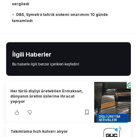
sergiledi
DBS, Symetro tahrik sistemi onarımını 10 günde
tamamladı
İlgili Haberler
Bu haberle ilgili benzer içerikleri keşfedin!
Her türlü dişliyi üretebilen Ermaksan,
dünyanın üretim üslerine ihracat
yapıyor
DIŞLI ÜRETIM
SERVISLERI
Takımlama hızlı kulvarı alıyor