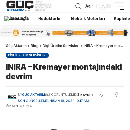
Aa
Anasayfa
Redüktörler
Elektrik Motorları
Kaplinle
Güç Aktarım
>
Blog
>
Dişli Üretim Servisleri
>
INIRA – Kremayer montajındaki devrim
DIŞLI ÜRETIM SERVISLERI
INIRA – Kremayer montajındaki
devrim
BY
GÜÇ AKTARIM
2 GÖRÜNTÜLEME
SON GÜNCELLEME: NISAN 19, 2024 10:17 AM
2 MIN. OKUMA