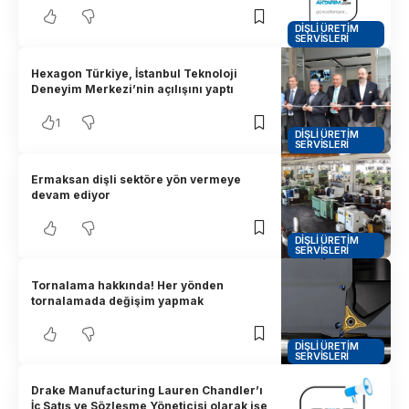
DIŞLI ÜRETIM
SERVISLERI
Hexagon Türkiye, İstanbul Teknoloji
Deneyim Merkezi’nin açılışını yaptı
1
DIŞLI ÜRETIM
SERVISLERI
Ermaksan dişli sektöre yön vermeye
devam ediyor
DIŞLI ÜRETIM
SERVISLERI
Tornalama hakkında! Her yönden
tornalamada değişim yapmak
DIŞLI ÜRETIM
SERVISLERI
Drake Manufacturing Lauren Chandler’ı
İç Satış ve Sözleşme Yöneticisi olarak işe