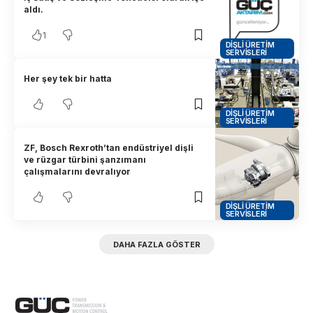
aldı.
1
DIŞLI ÜRETIM
SERVISLERI
Her şey tek bir hatta
DIŞLI ÜRETIM
SERVISLERI
ZF, Bosch Rexroth’tan endüstriyel dişli
ve rüzgar türbini şanzımanı
çalışmalarını devralıyor
DIŞLI ÜRETIM
SERVISLERI
DAHA FAZLA GÖSTER