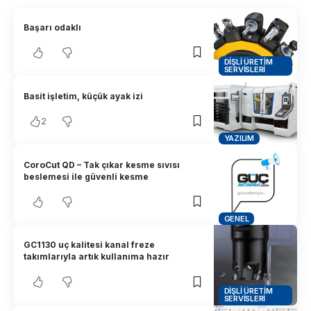
Başarı odaklı
DIŞLI ÜRETIM
SERVISLERI
Basit işletim, küçük ayak izi
2
YAZILIM
CoroCut QD – Tak çıkar kesme sıvısı
beslemesi ile güvenli kesme
GENEL
GC1130 uç kalitesi kanal freze
takımlarıyla artık kullanıma hazır
DIŞLI ÜRETIM
SERVISLERI