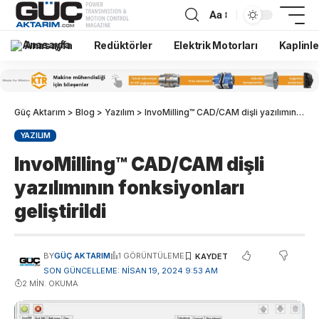
Aa
Anasayfa
Redüktörler
Elektrik Motorları
Kaplinle
Güç Aktarım
>
Blog
>
Yazılım
>
InvoMilling™ CAD/CAM dişli yazılımının fonksiyonları geliştirildi
YAZILIM
InvoMilling™ CAD/CAM dişli
yazılımının fonksiyonları
geliştirildi
BY
GÜÇ AKTARIM
1 GÖRÜNTÜLEME
SON GÜNCELLEME: NISAN 19, 2024 9:53 AM
2 MIN. OKUMA