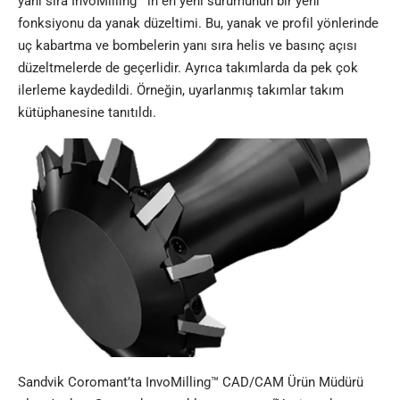
yanı sıra InvoMilling™’in en yeni sürümünün bir yeni
fonksiyonu da yanak düzeltimi. Bu, yanak ve profil yönlerinde
uç kabartma ve bombelerin yanı sıra helis ve basınç açısı
düzeltmelerde de geçerlidir. Ayrıca takımlarda da pek çok
ilerleme kaydedildi. Örneğin, uyarlanmış takımlar takım
kütüphanesine tanıtıldı.
Sandvik Coromant’ta InvoMilling™ CAD/CAM Ürün Müdürü