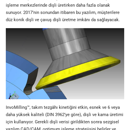
işleme merkezlerinde dişli üretirken daha fazla olanak
sunuyor. 2017’nin sonundan itibaren bu yazılım, müşterilere
düz konik dişli ve çavuş dişli üretme imkânı da sağlayacak.
InvoMilling™, takım tezgâhı kinetiğini etkin, esnek ve 6 veya
daha yüksek kaliteli (DIN 3962’ye göre), dişli ve kama üretimi
için kullanıyor. Gerekli dişli verisi girildikten sonra sezgisel
yazılım CAD/CAM, optimum işleme stratejisini belirler ve