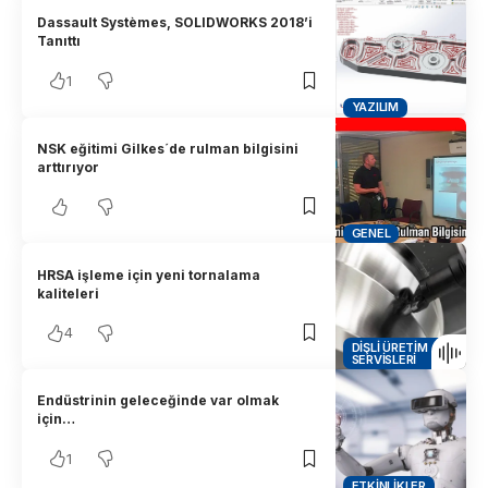
Dassault Systèmes, SOLIDWORKS 2018’i
Tanıttı
1
YAZILIM
NSK eğitimi Gilkes´de rulman bilgisini
arttırıyor
GENEL
HRSA işleme için yeni tornalama
kaliteleri
4
DIŞLI ÜRETIM
SERVISLERI
Endüstrinin geleceğinde var olmak
için…
1
ETKINLIKLER