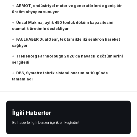
AEMOT, endüstriyel motor ve generatörlerde geniş bir
üretim altyapısı sunuyor
Ünsal Makina, aylık 450 tonluk döküm kapasitesini
otomatik üretimle destekliyor
FAULHABER DualGear, tek tahrikle iki senkron hareket
sağlıyor
Trelleborg Farnborough 2026’da havacılık çözümlerini
sergiledi
DBS, Symetro tahrik sistemi onarımını 10 günde
tamamladı
İlgili Haberler
Bu haberle ilgili benzer içerikleri keşfedin!