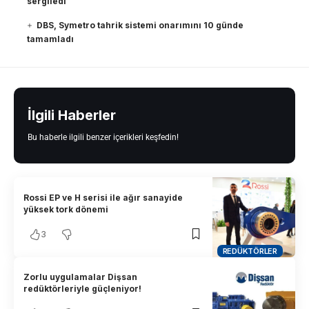
sergiledi
DBS, Symetro tahrik sistemi onarımını 10 günde
tamamladı
İlgili Haberler
Bu haberle ilgili benzer içerikleri keşfedin!
Rossi EP ve H serisi ile ağır sanayide
yüksek tork dönemi
3
REDÜKTÖRLER
Zorlu uygulamalar Dişsan
redüktörleriyle güçleniyor!