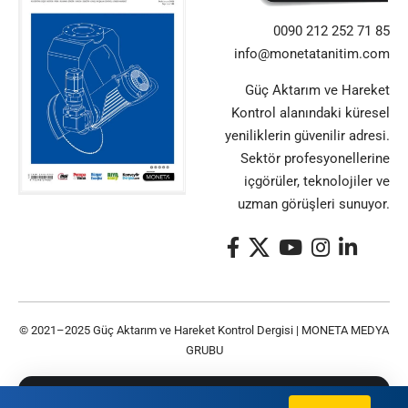
0090 212 252 71 85
info@monetatanitim.com
Güç Aktarım ve Hareket
Kontrol alanındaki küresel
yeniliklerin güvenilir adresi.
Sektör profesyonellerine
içgörüler, teknolojiler ve
uzman görüşleri sunuyor.
© 2021–2025 Güç Aktarım ve Hareket Kontrol Dergisi |
MONETA MEDYA
GRUBU
Bu siteyi kullanarak
Gizlilik Politikası
ve
Kullanım
TAMAM