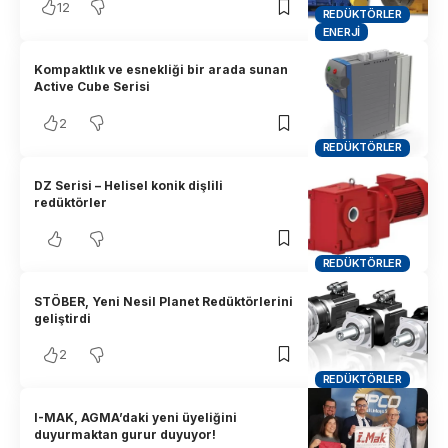
12
REDÜKTÖRLER
ENERJI
Kompaktlık ve esnekliği bir arada sunan
Active Cube Serisi
2
REDÜKTÖRLER
DZ Serisi – Helisel konik dişlili
redüktörler
REDÜKTÖRLER
STÖBER, Yeni Nesil Planet Redüktörlerini
geliştirdi
2
REDÜKTÖRLER
I-MAK, AGMA’daki yeni üyeliğini
duyurmaktan gurur duyuyor!