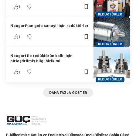
1
REDÜKTÖRLER
Neugart’tan gıda sanayii için redüktörler
1
REDÜKTÖRLER
Neugart ile redüktörün kalbi için
birleştirilmiş bilgi birikimi
1
REDÜKTÖRLER
DAHA FAZLA GÖSTER
E-bültenimize Katılın ve Endüstriyel Dünyada Öncü Bilgilere Sahip Olun!