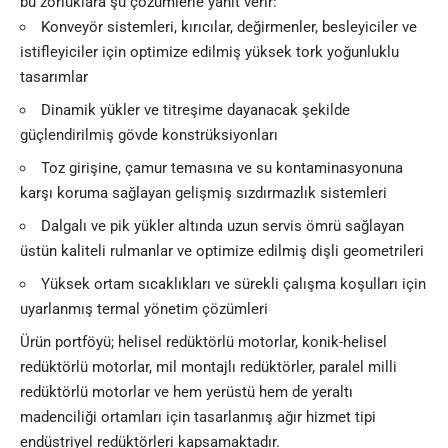
bu zorluklara şu çözümlerle yanıt verir:
Konveyör sistemleri, kırıcılar, değirmenler, besleyiciler ve
istifleyiciler için optimize edilmiş yüksek tork yoğunluklu
tasarımlar
Dinamik yükler ve titreşime dayanacak şekilde
güçlendirilmiş gövde konstrüksiyonları
Toz girişine, çamur temasına ve su kontaminasyonuna
karşı koruma sağlayan gelişmiş sızdırmazlık sistemleri
Dalgalı ve pik yükler altında uzun servis ömrü sağlayan
üstün kaliteli rulmanlar ve optimize edilmiş dişli geometrileri
Yüksek ortam sıcaklıkları ve sürekli çalışma koşulları için
uyarlanmış termal yönetim çözümleri
Ürün portföyü; helisel redüktörlü motorlar, konik-helisel
redüktörlü motorlar, mil montajlı redüktörler, paralel milli
redüktörlü motorlar ve hem yerüstü hem de yeraltı
madenciliği ortamları için tasarlanmış ağır hizmet tipi
endüstriyel redüktörleri kapsamaktadır.