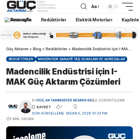
Aa
Anasayfa
Redüktörler
Elektrik Motorları
Kaplinle
Güç Aktarım
>
Blog
>
Redüktörler
>
Madencilik Endüstrisi için I-MAK Güç Aktarım Çözümleri
REDÜKTÖRLER
MADENCILIK SANAYII TAŞ OCAKLARI VE AGREGALAR
Madencilik Endüstrisi için I-
MAK Güç Aktarım Çözümleri
BY
GÜÇ AKTARIM
SEFER NESREN ER
5 GÖRÜNTÜLEME
7
SON GÜNCELLEME: NISAN 5, 2026 10:23 PM
5 MIN. OKUMA