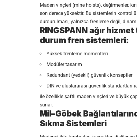
Maden vinçleri (mine hoists), değirmenler, kırı
son derece yüksektir. Bu sistemlerin kontroll
durdurulması; yalnızca frenleme değil, dinami
RINGSPANN ağır hizmet tip
durum fren sistemleri:
Yüksek frenleme momentleri
Modüler tasarım
Redundant (yedekli) güvenlik konseptleri
DIN ve uluslararası güvenlik standartları
ile özellikle şaftlı maden vinçleri ve büyük 
sunar.
Mil–Göbek Bağlantılarınd
Sıkma Sistemleri
Madencilikte tamburlar, kasnaklar, dişliler ve 