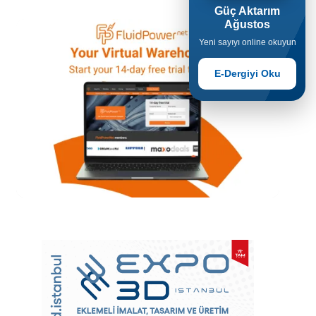
Güç Aktarım
Ağustos
Yeni sayıyı online okuyun
E-Dergiyi Oku