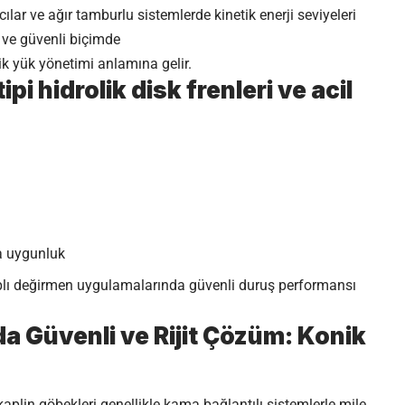
cılar ve ağır tamburlu sistemlerde kinetik enerji seviyeleri
ü ve güvenli biçimde
k yük yönetimi anlamına gelir.
i hidrolik disk frenleri ve acil
na uygunluk
çaplı değirmen uygulamalarında güvenli duruş performansı
a Güvenli ve Rijit Çözüm: Konik
kaplin göbekleri genellikle kama bağlantılı sistemlerle mile