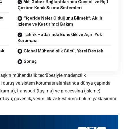
:
Mil–Göbek Bağlantılarında Güvenli ve Rijit
Çözüm: Konik Sıkma Sistemleri
si
“İçeride Neler Olduğunu Bilmek”: Akıllı
İzleme ve Kestirimci Bakım
Tahrik Hatlarında Esneklik ve Aşırı Yük
Koruması
isk
Global Mühendislik Gücü, Yerel Destek
Sonuç
 aşkın mühendislik tecrübesiyle madencilik
li duruş ve sistem koruması alanlarında dünya çapında
ıkarma), transport (taşıma) ve processing (işleme)
öyü; güvenlik, verimlilik ve kestirimci bakım yaklaşımını