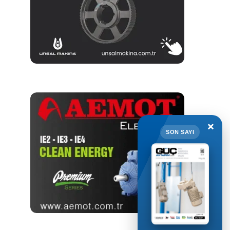
×
SON SAYI