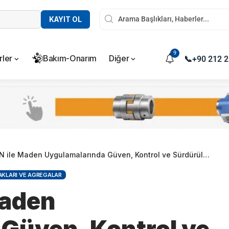
KAYIT OL
9
rler
Bakım-Onarım
Diğer
📞
+90 212 2
e Maden Uygulamalarında Güven, Kontrol ve Sürdürülebilir Performans
CAKLARI VE AGREGALAR
Maden