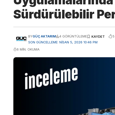
Uygulamalarında 
Sürdürülebilir P
5
BY
GÜÇ AKTARIM
4 GÖRÜNTÜLEME
SON GÜNCELLEME: NISAN 5, 2026 10:46 PM
6 MIN. OKUMA