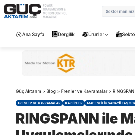
Ana Sayfa
Dergilik
Ürünler
Sektö
Güç Aktarım
>
Blog
>
Frenler ve Kavramalar
>
RINGSPANN il
FRENLER VE KAVRAMALAR
KAPLINLER
MADENCILIK SANAYII TAŞ O
RINGSPANN ile 