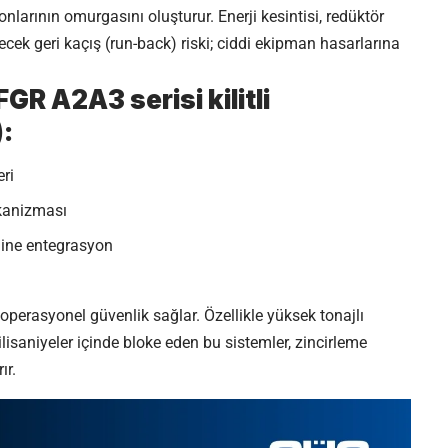
nlarının omurgasını oluşturur. Enerji kesintisi, redüktör
cek geri kaçış (run-back) riski; ciddi ekipman hasarlarına
GR A2A3 serisi kilitli
:
ri
ekanizması
line entegrasyon
perasyonel güvenlik sağlar. Özellikle yüksek tonajlı
lisaniyeler içinde bloke eden bu sistemler, zincirleme
ır.