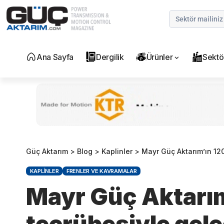
Ana Sayfa
Dergilik
Ürünler
Sektö
Güç Aktarım
>
Blog
>
Kaplinler
>
Mayr Güç Aktarım’ın 120
KAPLINLER
FRENLER VE KAVRAMALAR
Mayr Güç Aktarım’