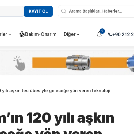
KAYIT OL
9
rler
Bakım-Onarım
Diğer
📞
+90 212 2
 yılı aşkın tecrübesiyle geleceğe yön veren teknoloji
ın 120 yılı aşkın