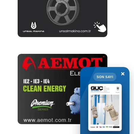
×
SON SAYI