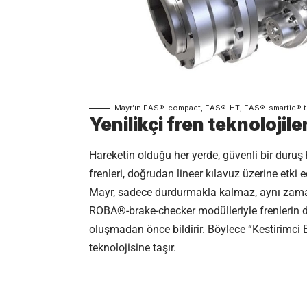
Mayr’ın EAS®-compact, EAS®-HT, EAS®-smartic® tor
Yenilikçi fren teknolojile
Hareketin olduğu her yerde, güvenli bir duru
frenleri, doğrudan lineer kılavuz üzerine etki e
Mayr, sadece durdurmakla kalmaz, aynı zaman
ROBA®-brake-checker modülleriyle frenlerin d
oluşmadan önce bildirir. Böylece “Kestirimci
teknolojisine taşır.