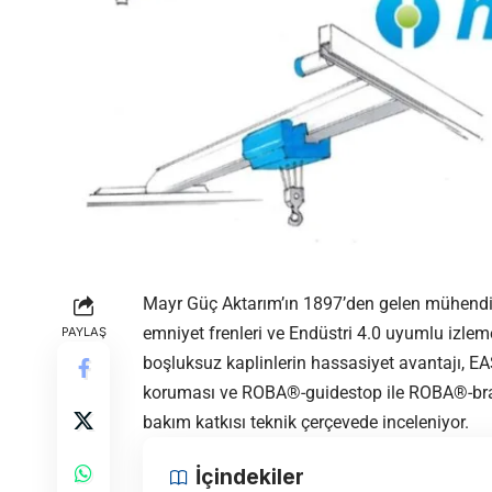
Mayr Güç Aktarım’ın 1897’den gelen mühendislik 
emniyet frenleri ve Endüstri 4.0 uyumlu izle
PAYLAŞ
boşluksuz kaplinlerin hassasiyet avantajı, EA
koruması ve ROBA®-guidestop ile ROBA®-brake
bakım katkısı teknik çerçevede inceleniyor.
İçindekiler