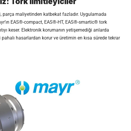
z: Tork limitleyiciler
ti, parça maliyetinden katbekat fazladır. Uygulamada
ayr’ın EAS®-compact, EAS®-HT, EAS®-smartic® tork
ntıyı keser. Elektronik korumanın yetişemediği anlarda
i pahalı hasarlardan korur ve üretimin en kısa sürede tekrar