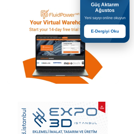
Güç Aktarım
Ağustos
Yeni sayıyı online okuyun
E-Dergiyi Oku