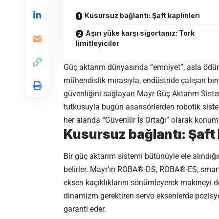
Kusursuz bağlantı: Şaft kaplinleri
Aşırı yüke karşı sigortanız: Tork
limitleyiciler
Güç aktarım dünyasında “emniyet”, asla ödün 
mühendislik mirasıyla, endüstride çalışan bin
güvenliğini sağlayan Mayr Güç Aktarım Sisteml
tutkusuyla bugün asansörlerden robotik siste
her alanda “Güvenilir İş Ortağı” olarak konuml
Kusursuz bağlantı: Şaft 
Bir güç aktarım sistemi bütünüyle ele alındı
belirler. Mayr’ın ROBA®-DS, ROBA®-ES, smartf
eksen kaçıklıklarını sönümleyerek makineyi de 
dinamizm gerektiren servo eksenlerde pozis
garanti eder.