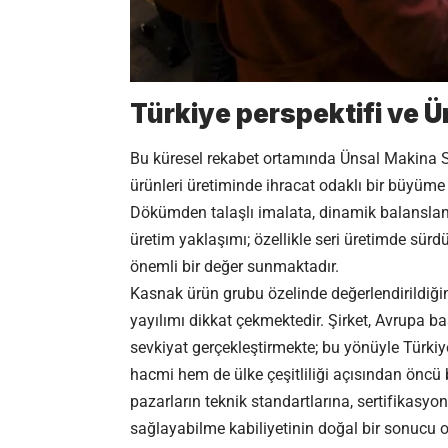
Türkiye perspektifi ve 
Bu küresel rekabet ortamında Ünsal Makina Sa
ürünleri üretiminde ihracat odaklı bir büyüm
Dökümden talaşlı imalata, dinamik balansl
üretim yaklaşımı; özellikle seri üretimde sürdü
önemli bir değer sunmaktadır.
Kasnak ürün grubu özelinde değerlendirildiği
yayılımı dikkat çekmektedir. Şirket, Avrupa b
sevkiyat gerçekleştirmekte; bu yönüyle Türki
hacmi hem de ülke çeşitliliği açısından öncü 
pazarların teknik standartlarına, sertifikasy
sağlayabilme kabiliyetinin doğal bir sonucu o