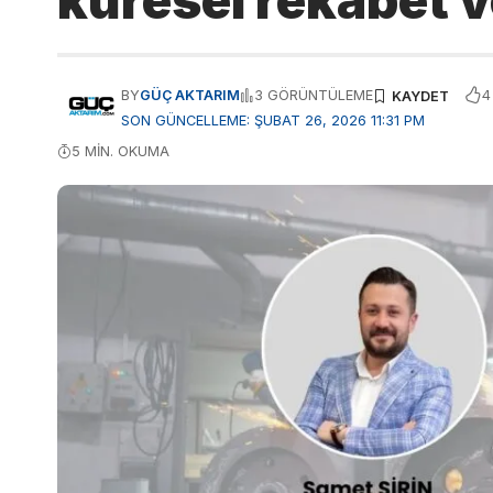
küresel rekabet
4
BY
GÜÇ AKTARIM
3 GÖRÜNTÜLEME
SON GÜNCELLEME: ŞUBAT 26, 2026 11:31 PM
5 MIN. OKUMA