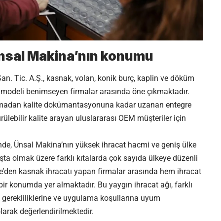
Ünsal Makina’nın konumu
n. Tic. A.Ş., kasnak, volan, konik burç, kaplin ve döküm
e modeli benimseyen firmalar arasında öne çıkmaktadır.
amadan kalite dokümantasyonuna kadar uzanan entegre
rülebilir kalite arayan uluslararası OEM müşteriler için
nde, Ünsal Makina’nın yüksek ihracat hacmi ve geniş ülke
aşta olmak üzere farklı kıtalarda çok sayıda ülkeye düzenli
ye’den kasnak ihracatı yapan firmalar arasında hem ihracat
bir konumda yer almaktadır. Bu yaygın ihracat ağı, farklı
on gerekliliklerine ve uygulama koşullarına uyum
larak değerlendirilmektedir.