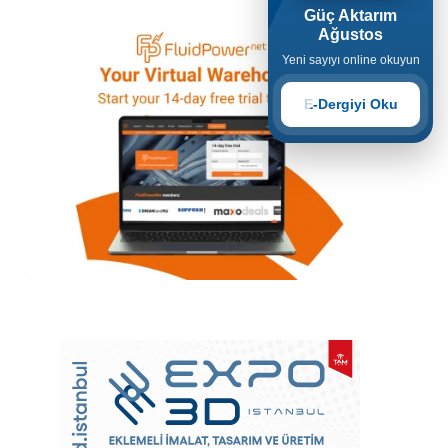
Güç Aktarım
Ağustos
Yeni sayıyı online okuyun
E-Dergiyi Oku