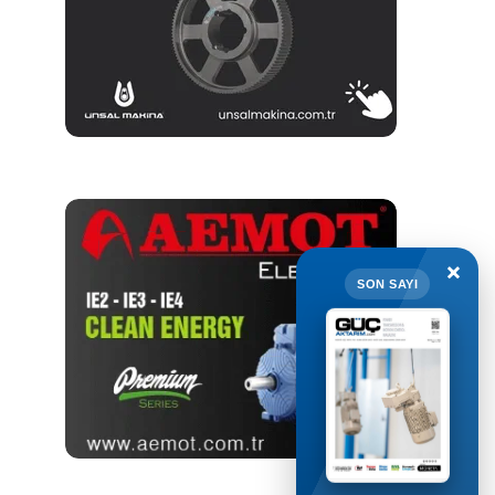
×
SON SAYI