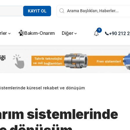
KAYIT OL
9
rler
Bakım-Onarım
Diğer
📞
+90 212 2
sistemlerinde küresel rekabet ve dönüşüm
rım sistemlerinde