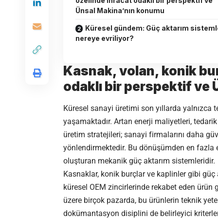
özelinde ihracat odaklı bir perspektif ve
Ünsal Makina’nın konumu
Küresel gündem: Güç aktarım sisteml
nereye evriliyor?
Kasnak, volan, konik bur
odaklı bir perspektif v
Küresel sanayi üretimi son yıllarda yalnızca t
yaşamaktadır. Artan enerji maliyetleri, tedarik 
üretim stratejileri; sanayi firmalarını daha güv
yönlendirmektedir. Bu dönüşümden en fazla etk
oluşturan mekanik güç aktarım sistemleridir.
Kasnaklar, konik burçlar ve kaplinler gibi güç
küresel OEM zincirlerinde rekabet eden ürün g
üzere birçok pazarda, bu ürünlerin teknik yeterli
dokümantasyon disiplini de belirleyici kriter