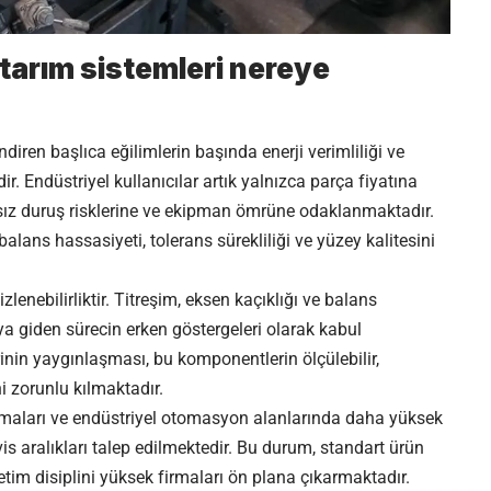
arım sistemleri nereye
diren başlıca eğilimlerin başında enerji verimliliği ve
 Endüstriyel kullanıcılar artık yalnızca parça fiyatına
lansız duruş risklerine ve ekipman ömrüne odaklanmaktadır.
alans hassasiyeti, tolerans sürekliliği ve yüzey kalitesini
zlenebilirliktir. Titreşim, eksen kaçıklığı ve balans
a giden sürecin erken göstergeleri olarak kabul
rinin yaygınlaşması, bu komponentlerin ölçülebilir,
ni zorunlu kılmaktadır.
lamaları ve endüstriyel otomasyon alanlarında daha yüksek
s aralıkları talep edilmektedir. Bu durum, standart ürün
etim disiplini yüksek firmaları ön plana çıkarmaktadır.