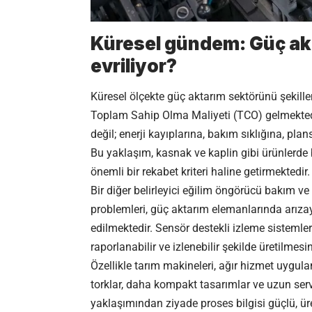
Küresel gündem: Güç akt
evriliyor?
Küresel ölçekte güç aktarım sektörünü şekillen
Toplam Sahip Olma Maliyeti (TCO) gelmektedir.
değil; enerji kayıplarına, bakım sıklığına, p
Bu yaklaşım, kasnak ve kaplin gibi ürünlerde b
önemli bir rekabet kriteri haline getirmektedir.
Bir diğer belirleyici eğilim öngörücü bakım ve i
problemleri, güç aktarım elemanlarında arızay
edilmektedir. Sensör destekli izleme sistemle
raporlanabilir ve izlenebilir şekilde üretilmesi
Özellikle tarım makineleri, ağır hizmet uygu
torklar, daha kompakt tasarımlar ve uzun servi
yaklaşımından ziyade proses bilgisi güçlü, ür