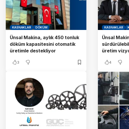
KASNAKLAR
DÖKÜM
KASNAKLAR
Ünsal Makina, aylık 450 tonluk
Ünsal Makin
döküm kapasitesini otomatik
sürdürülebi
üretimle destekliyor
üretim vizy
3
4