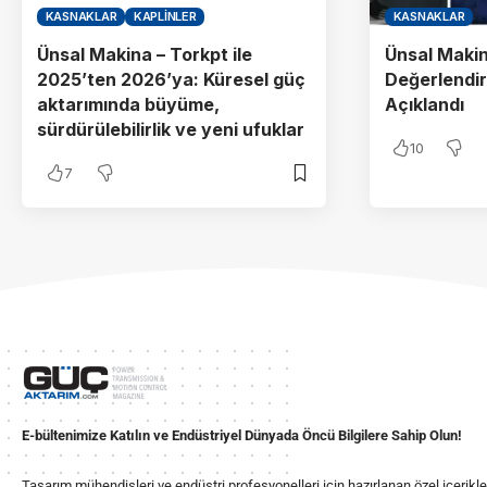
KASNAKLAR
KAPLINLER
KASNAKLAR
Ünsal Makina – Torkpt ile
Ünsal Makin
2025’ten 2026’ya: Küresel güç
Değerlendi
aktarımında büyüme,
Açıklandı
sürdürülebilirlik ve yeni ufuklar
10
7
E-bültenimize Katılın ve Endüstriyel Dünyada Öncü Bilgilere Sahip Olun!
Tasarım mühendisleri ve endüstri profesyonelleri için hazırlanan özel içerikl