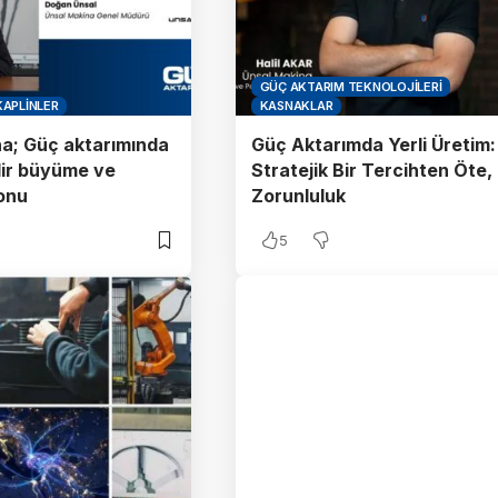
GÜÇ AKTARIM TEKNOLOJILERI
KAPLINLER
KASNAKLAR
a; Güç aktarımında
Güç Aktarımda Yerli Üretim:
lir büyüme ve
Stratejik Bir Tercihten Öte,
onu
Zorunluluk
5