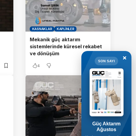
KASNAKLAR
KAPLINLER
Mekanik güç aktarım
sistemlerinde küresel rekabet
ve dönüşüm
×
SON SAYI
4
Güç Aktarım
Ağustos