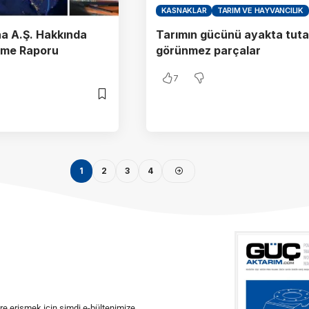
KASNAKLAR
TARIM VE HAYVANCILIK
a A.Ş. Hakkında
Tarımın gücünü ayakta tut
rme Raporu
görünmez parçalar
7
1
2
3
4
ere erişmek için şimdi e-bültenimize