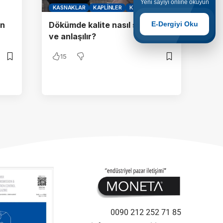
Yeni sayıyı online okuyun
KASNAKLAR
KAPLINLER
KAVRAMALAR
E-Dergiyi Oku
an
Dökümde kalite nasıl sağlanır
ve anlaşılır?
15
0090 212 252 71 85