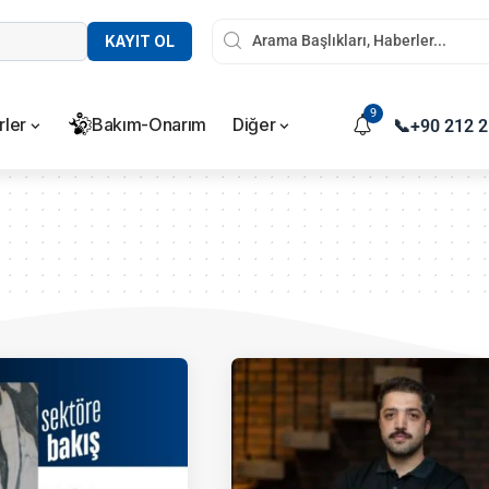
KAYIT OL
9
rler
Bakım-Onarım
Diğer
📞
+90 212 2