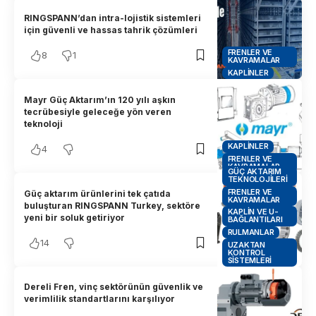
RINGSPANN’dan intra-lojistik sistemleri
için güvenli ve hassas tahrik çözümleri
FRENLER VE
8
1
KAVRAMALAR
KAPLINLER
Mayr Güç Aktarım’ın 120 yılı aşkın
tecrübesiyle geleceğe yön veren
teknoloji
KAPLINLER
4
FRENLER VE
KAVRAMALAR
GÜÇ AKTARIM
TEKNOLOJILERI
FRENLER VE
Güç aktarım ürünlerini tek çatıda
KAVRAMALAR
buluşturan RINGSPANN Turkey, sektöre
KAPLIN VE U-
yeni bir soluk getiriyor
BAĞLANTILARI
RULMANLAR
14
UZAKTAN
KONTROL
SISTEMLERI
Dereli Fren, vinç sektörünün güvenlik ve
verimlilik standartlarını karşılıyor