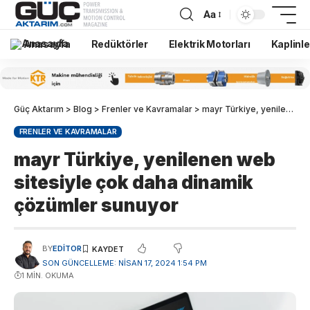
Aa
Anasayfa
Redüktörler
Elektrik Motorları
Kaplinle
Güç Aktarım
>
Blog
>
Frenler ve Kavramalar
>
mayr Türkiye, yenilenen web sitesiyle çok daha dinamik çözümler sunuyor
FRENLER VE KAVRAMALAR
mayr Türkiye, yenilenen web
sitesiyle çok daha dinamik
çözümler sunuyor
BY
EDITOR
SON GÜNCELLEME: NISAN 17, 2024 1:54 PM
1 MIN. OKUMA